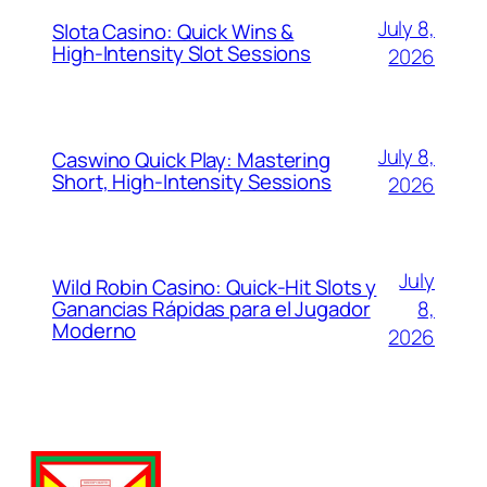
July 8,
Slota Casino: Quick Wins &
High‑Intensity Slot Sessions
2026
July 8,
Caswino Quick Play: Mastering
Short, High‑Intensity Sessions
2026
July
Wild Robin Casino: Quick‑Hit Slots y
Ganancias Rápidas para el Jugador
8,
Moderno
2026