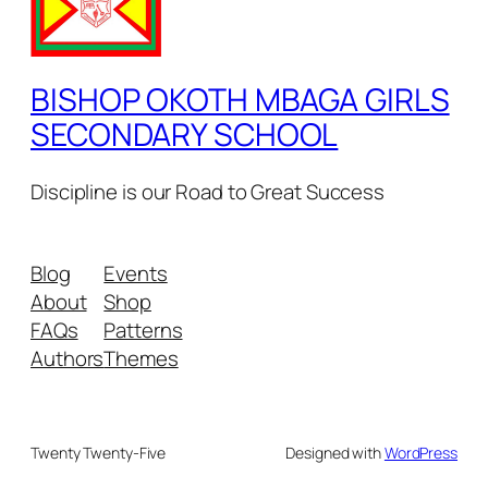
BISHOP OKOTH MBAGA GIRLS
SECONDARY SCHOOL
Discipline is our Road to Great Success
Blog
Events
About
Shop
FAQs
Patterns
Authors
Themes
Twenty Twenty-Five
Designed with
WordPress