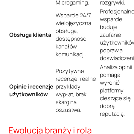
Microgaming.
rozgrywki.
Profesjonaln
Wsparcie 24/7,
wsparcie
wielojęzyczna
buduje
obsługa,
Obsługa klienta
zaufanie
dostępność
użytkowników
kanałów
poprawia
komunikacji.
doświadczeni
Analiza opinii
Pozytywne
pomaga
recenzje, realne
wyłonić
Opinie i recenzje
przykłady
platformy
użytkowników
wypłat, brak
cieszące się
skarg na
dobrą
oszustwa.
reputacją.
Ewolucja branży i rola