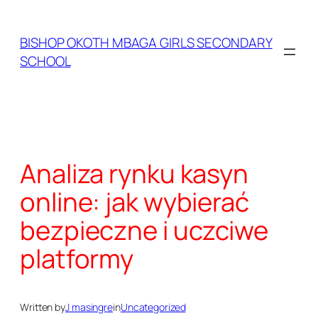
Skip
to
BISHOP OKOTH MBAGA GIRLS SECONDARY
content
SCHOOL
Analiza rynku kasyn
online: jak wybierać
bezpieczne i uczciwe
platformy
Written by
J masingre
in
Uncategorized