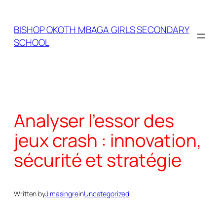
Skip
to
BISHOP OKOTH MBAGA GIRLS SECONDARY
content
SCHOOL
Analyser l’essor des
jeux crash : innovation,
sécurité et stratégie
Written by
J masingre
in
Uncategorized