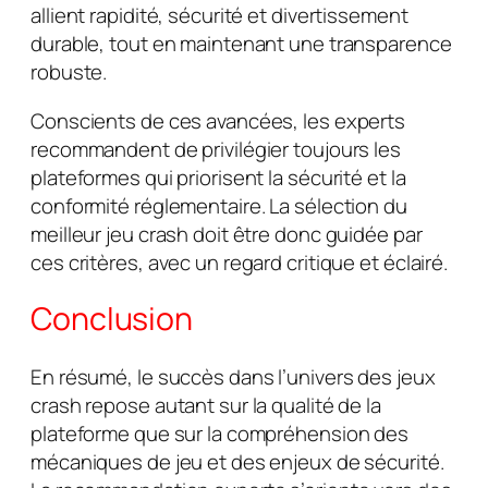
allient rapidité, sécurité et divertissement
durable, tout en maintenant une transparence
robuste.
Conscients de ces avancées, les experts
recommandent de privilégier toujours les
plateformes qui priorisent la sécurité et la
conformité réglementaire. La sélection du
meilleur jeu crash doit être donc guidée par
ces critères, avec un regard critique et éclairé.
Conclusion
En résumé, le succès dans l’univers des jeux
crash repose autant sur la qualité de la
plateforme que sur la compréhension des
mécaniques de jeu et des enjeux de sécurité.