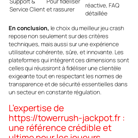
Support &
Pour fidéliser
réactive, FAQ
Service Client
et rassurer
détaillée
En conclusion,
le choix du meilleur jeu crash
repose non seulement sur des critères
techniques, mais aussi sur une expérience
utilisateur cohérente, sûre, et innovante. Les
plateformes qui intègrent ces dimensions sont
celles qui réussiront à fidéliser une clientèle
exigeante tout en respectant les normes de
transparence et de sécurité essentielles dans
un secteur en constante régulation.
L’expertise de
https://towerrush-jackpot.fr :
une référence crédible et
ultime pour les joueurs