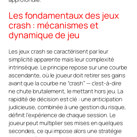
Les fondamentaux des jeux
crash : mécanismes et
dynamique de jeu
Les jeux crash se caractérisent par leur
simplicité apparente mais leur complexité
intrinsèque. Le principe repose sur une courbe
ascendante, où le joueur doit retirer ses gains
avant que la courbe ne “crash” — c’est-à-dire
ne chute brutalement, le mettant hors jeu. La
rapidité de décision est clé : une anticipation
judicieuse, combinée à une gestion du risque,
définit l’expérience de chaque session. Le
joueur peut multiplier ses mises en quelques
secondes, ce qui impose alors une stratégie