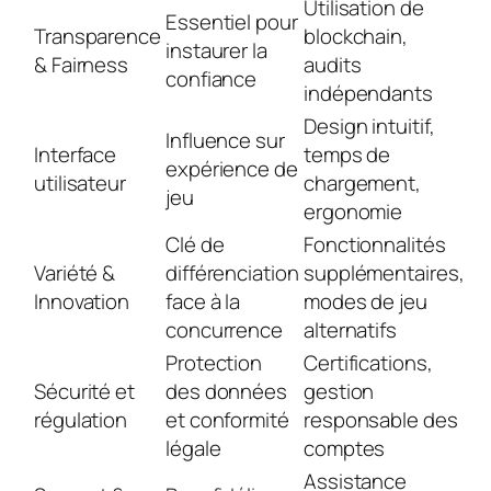
Utilisation de
Essentiel pour
Transparence
blockchain,
instaurer la
& Fairness
audits
confiance
indépendants
Design intuitif,
Influence sur
Interface
temps de
expérience de
utilisateur
chargement,
jeu
ergonomie
Clé de
Fonctionnalités
Variété &
différenciation
supplémentaires,
Innovation
face à la
modes de jeu
concurrence
alternatifs
Protection
Certifications,
Sécurité et
des données
gestion
régulation
et conformité
responsable des
légale
comptes
Assistance