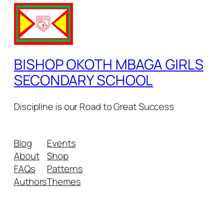
BISHOP OKOTH MBAGA GIRLS
SECONDARY SCHOOL
Discipline is our Road to Great Success
Blog
Events
About
Shop
FAQs
Patterns
Authors
Themes