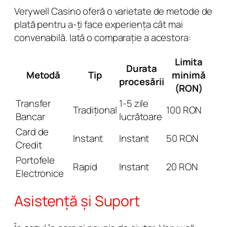
Verywell Casino oferă o varietate de metode de
plată pentru a-ți face experiența cât mai
convenabilă. Iată o comparație a acestora:
Limita
Durata
Metodă
Tip
minimă
procesării
(RON)
Transfer
1-5 zile
Tradițional
100 RON
Bancar
lucrătoare
Card de
Instant
Instant
50 RON
Credit
Portofele
Rapid
Instant
20 RON
Electronice
Asistență și Suport