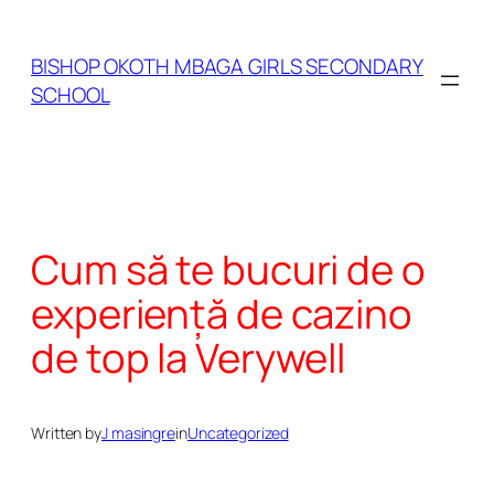
Skip
to
BISHOP OKOTH MBAGA GIRLS SECONDARY
content
SCHOOL
Cum să te bucuri de o
experiență de cazino
de top la Verywell
Written by
J masingre
in
Uncategorized