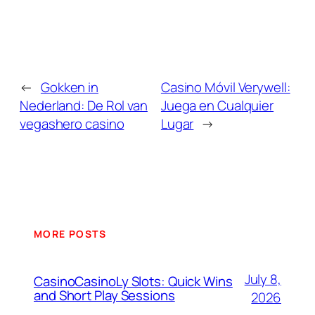
←
Gokken in
Casino Móvil Verywell:
Nederland: De Rol van
Juega en Cualquier
vegashero casino
Lugar
→
MORE POSTS
July 8,
CasinoCasinoLy Slots: Quick Wins
and Short Play Sessions
2026