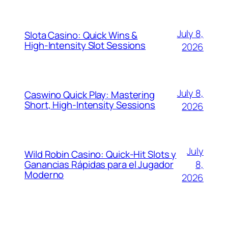
July 8,
Slota Casino: Quick Wins &
High‑Intensity Slot Sessions
2026
July 8,
Caswino Quick Play: Mastering
Short, High‑Intensity Sessions
2026
July
Wild Robin Casino: Quick‑Hit Slots y
Ganancias Rápidas para el Jugador
8,
Moderno
2026