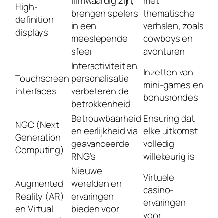
filmwaardig zijn,
met
High-
brengen spelers
thematische
definition
in een
verhalen, zoals
displays
meeslepende
cowboys en
sfeer
avonturen
Interactiviteit en
Inzetten van
Touchscreen
personalisatie
mini-games en
interfaces
verbeteren de
bonusrondes
betrokkenheid
Betrouwbaarheid
Ensuring dat
NGC (Next
en eerlijkheid via
elke uitkomst
Generation
geavanceerde
volledig
Computing)
RNG’s
willekeurig is
Nieuwe
Virtuele
Augmented
werelden en
casino-
Reality (AR)
ervaringen
ervaringen
en Virtual
bieden voor
voor