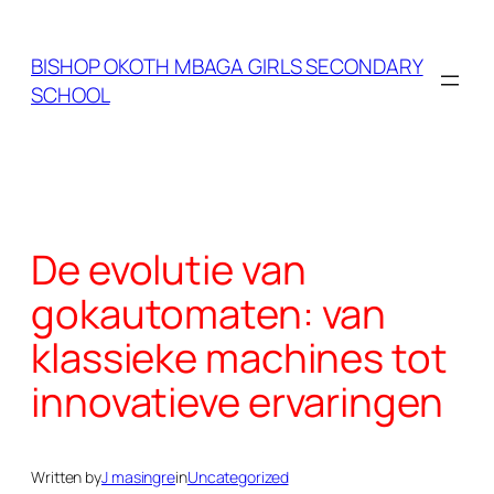
Skip
to
BISHOP OKOTH MBAGA GIRLS SECONDARY
content
SCHOOL
De evolutie van
gokautomaten: van
klassieke machines tot
innovatieve ervaringen
Written by
J masingre
in
Uncategorized