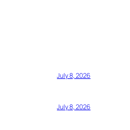
July 8, 2026
July 8, 2026