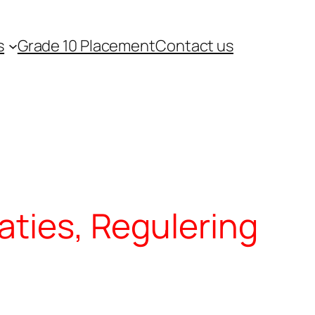
s
Grade 10 Placement
Contact us
aties, Regulering