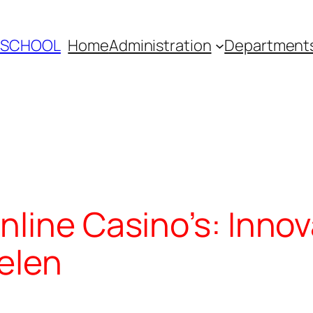
Y SCHOOL
Home
Administration
Department
line Casino’s: Innov
elen