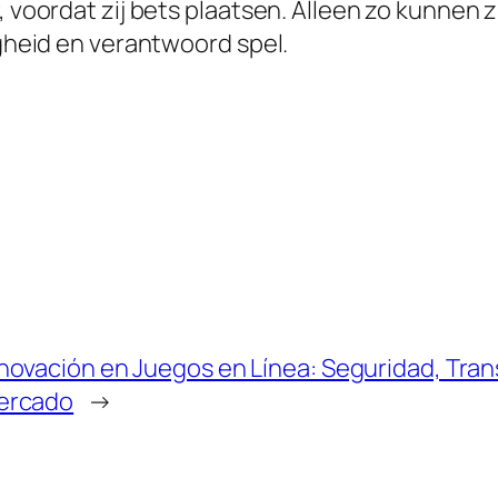
 voordat zij bets plaatsen. Alleen zo kunnen 
gheid en verantwoord spel.
novación en Juegos en Línea: Seguridad, Trans
ercado
→