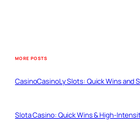
MORE POSTS
CasinoCasinoLy Slots: Quick Wins and S
Slota Casino: Quick Wins & High‑Intensi