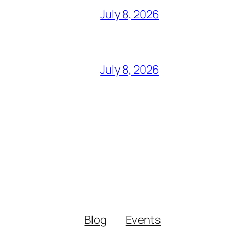
July 8, 2026
July 8, 2026
Blog
Events