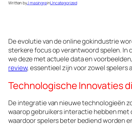
Written by
J masingre
in
Uncategorized
De evolutie van de online gokindustrie w
sterkere focus op verantwoord spelen. In 
we deze met actuele data en voorbeelden
review
, essentieel zijn voor zowel spelers 
Technologische Innovaties d
De integratie van nieuwe technologieën zoa
waarop gebruikers interactie hebben met o
waardoor spelers beter bediend worden e