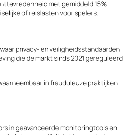
lanttevredenheid met gemiddeld 15%
elijke of reislasten voor spelers.
, waar privacy- en veiligheidsstandaarden
ving die de markt sinds 2021 gereguleerd
g waarneembaar in frauduleuze praktijken
ors in geavanceerde monitoringtools en