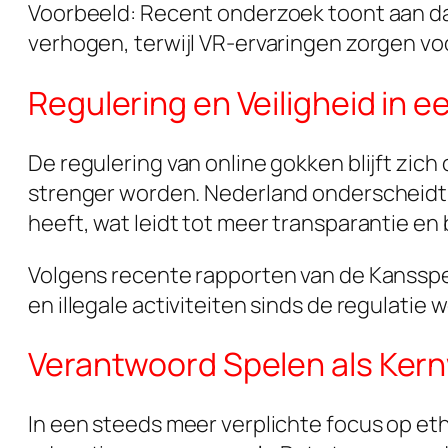
Voorbeeld: Recent onderzoek toont aan d
verhogen, terwijl VR-ervaringen zorgen voor
Regulering en Veiligheid in 
De regulering van online gokken blijft zic
strenger worden. Nederland onderscheidt z
heeft, wat leidt tot meer transparantie en
Volgens recente rapporten van de Kansspela
en illegale activiteiten sinds de regulatie
Verantwoord Spelen als Ker
In een steeds meer verplichte focus op e