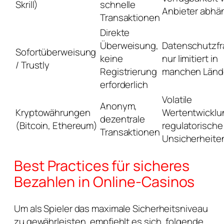
Skrill)
schnelle
Anbieter abhä
Transaktionen
Direkte
Überweisung,
Datenschutzfr
Sofortüberweisung
keine
nur limitiert in
/ Trustly
Registrierung
manchen Länd
erforderlich
Volatile
Anonym,
Kryptowährungen
Wertentwicklu
dezentrale
(Bitcoin, Ethereum)
regulatorische
Transaktionen
Unsicherheite
Best Practices für sicheres
Bezahlen in Online-Casinos
Um als Spieler das maximale Sicherheitsniveau
zu gewährleisten, empfiehlt es sich, folgende