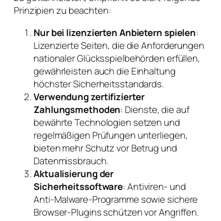
Prinzipien zu beachten:
Nur bei lizenzierten Anbietern spielen
:
Lizenzierte Seiten, die die Anforderungen
nationaler Glücksspielbehörden erfüllen,
gewährleisten auch die Einhaltung
höchster Sicherheitsstandards.
Verwendung zertifizierter
Zahlungsmethoden
: Dienste, die auf
bewährte Technologien setzen und
regelmäßigen Prüfungen unterliegen,
bieten mehr Schutz vor Betrug und
Datenmissbrauch.
Aktualisierung der
Sicherheitssoftware
: Antiviren- und
Anti-Malware-Programme sowie sichere
Browser-Plugins schützen vor Angriffen.