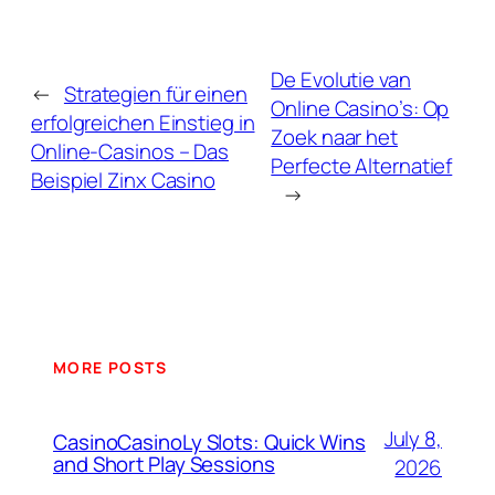
De Evolutie van
←
Strategien für einen
Online Casino’s: Op
erfolgreichen Einstieg in
Zoek naar het
Online-Casinos – Das
Perfecte Alternatief
Beispiel Zinx Casino
→
MORE POSTS
July 8,
CasinoCasinoLy Slots: Quick Wins
and Short Play Sessions
2026