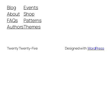
Blog
Events
About
Shop
FAQs
Patterns
Authors
Themes
Twenty Twenty-Five
Designed with
WordPress