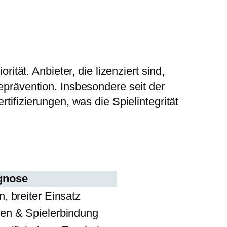
ität. Anbieter, die lizenziert sind,
eprävention. Insbesondere seit der
ifizierungen, was die Spielintegrität
gnose
, breiter Einsatz
en & Spielerbindung