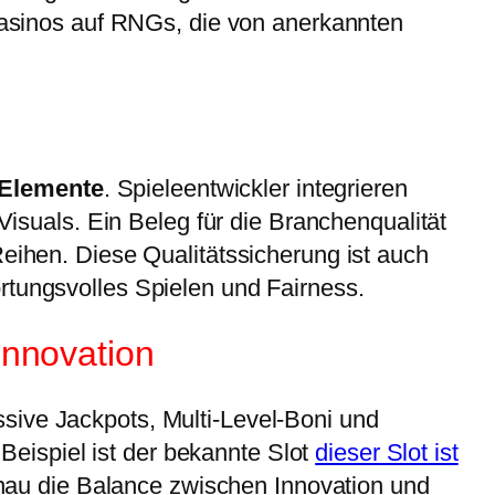
asinos auf RNGs, die von anerkannten
 Elemente
. Spieleentwickler integrieren
suals. Ein Beleg für die Branchenqualität
-Reihen. Diese Qualitätssicherung ist auch
ortungsvolles Spielen und Fairness.
 Innovation
ssive Jackpots, Multi-Level-Boni und
eispiel ist der bekannte Slot
dieser Slot ist
au die Balance zwischen Innovation und