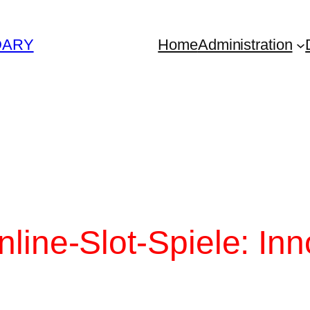
DARY
Home
Administration
line-Slot-Spiele: Inn