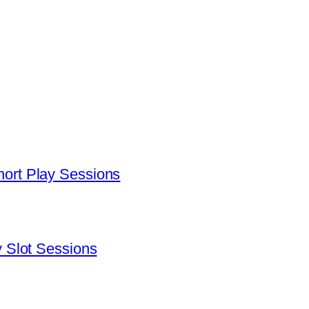
hort Play Sessions
y Slot Sessions