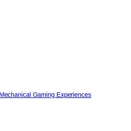
e Mechanical Gaming Experiences