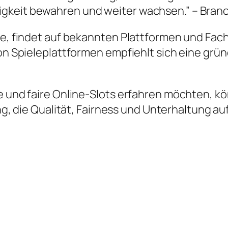
digkeit bewahren und weiter wachsen.” – Bra
e, findet auf bekannten Plattformen und Fach
on Spieleplattformen empfiehlt sich eine gr
 und faire Online-Slots erfahren möchten, k
ng, die Qualität, Fairness und Unterhaltung a