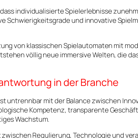
, dass individualisierte Spielerlebnisse zun
 Schwierigkeitsgrade und innovative Spielm
lzung von klassischen Spielautomaten mit mode
stehen völlig neue immersive Welten, die das
rantwortung in der Branche
e ist untrennbar mit der Balance zwischen I
hnologische Kompetenz, transparente Geschäf
ltiges Wachstum.
 zwischen Regulierung, Technologie und ver