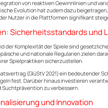
Integration von
reaktiven Gewinnlinien
und vari
gische Evolution hat zudem dazu beigetragen,
r Nutzer in die Plattformen signifikant steig
en: Sicherheitsstandards und 
 der Komplexität der Spiele sind gesetzlic
päische und nationale Regularien zielen darau
irer Spielpraktiken sicherzustellen.
atsvertrag (GlüStV 2021) ein bedeutender Schr
eln fest. Darüber hinaus investieren verantwo
 Suchtprävention zu verbessern.
onalisierung und Innovation