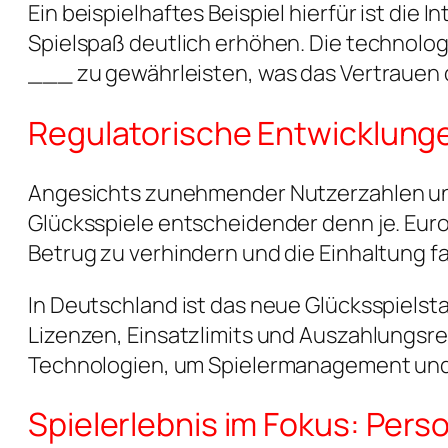
Ein beispielhaftes Beispiel hierfür ist die 
Spielspaß deutlich erhöhen. Die technolo
___ zu gewährleisten, was das Vertrauen de
Regulatorische Entwicklung
Angesichts zunehmender Nutzerzahlen und
Glücksspiele entscheidender denn je. Euro
Betrug zu verhindern und die Einhaltung fa
In Deutschland ist das neue Glücksspielsta
Lizenzen, Einsatzlimits und Auszahlungsreg
Technologien, um Spielermanagement und
Spielerlebnis im Fokus: Pers