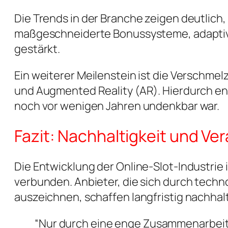
Die Trends in der Branche zeigen deutlich
maßgeschneiderte Bonussysteme, adaptive
gestärkt.
Ein weiterer Meilenstein ist die Verschme
und Augmented Reality (AR). Hierdurch ent
noch vor wenigen Jahren undenkbar war.
Fazit: Nachhaltigkeit und Ve
Die Entwicklung der Online-Slot-Industri
verbunden. Anbieter, die sich durch tec
auszeichnen, schaffen langfristig nachha
“Nur durch eine enge Zusammenarbeit