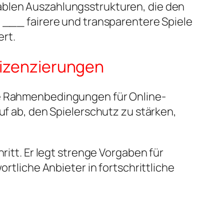
ablen Auszahlungsstrukturen, die den
 ___ fairere und transparentere Spiele
ert.
Lizenzierungen
he Rahmenbedingungen für Online-
f ab, den Spielerschutz zu stärken,
itt. Er legt strenge Vorgaben für
rtliche Anbieter in fortschrittliche