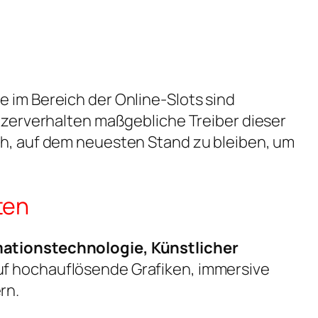
e im Bereich der Online-Slots sind
erverhalten maßgebliche Treiber dieser
ich, auf dem neuesten Stand zu bleiben, um
ten
ationstechnologie, Künstlicher
uf hochauflösende Grafiken, immersive
rn.