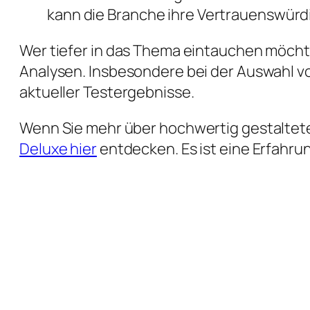
kann die Branche ihre Vertrauenswür
Wer tiefer in das Thema eintauchen möcht
Analysen. Insbesondere bei der Auswahl v
aktueller Testergebnisse.
Wenn Sie mehr über hochwertig gestaltete
Deluxe hier
entdecken. Es ist eine Erfahru