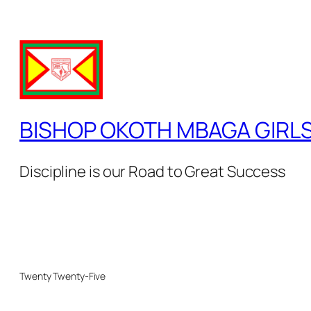
BISHOP OKOTH MBAGA GIRL
Discipline is our Road to Great Success
Twenty Twenty-Five