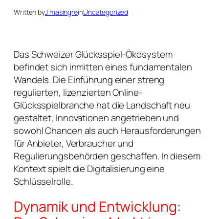
Written by
J masingre
in
Uncategorized
Das Schweizer Glücksspiel-Ökosystem
befindet sich inmitten eines fundamentalen
Wandels. Die Einführung einer streng
regulierten, lizenzierten Online-
Glücksspielbranche hat die Landschaft neu
gestaltet, Innovationen angetrieben und
sowohl Chancen als auch Herausforderungen
für Anbieter, Verbraucher und
Regulierungsbehörden geschaffen. In diesem
Kontext spielt die Digitalisierung eine
Schlüsselrolle.
Dynamik und Entwicklung: