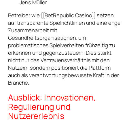
Jens Müller
Betreiber wie [[BetRepublic Casino]] setzen
auf transparente Spielrichtlinien und eine enge
Zusammenarbeit mit
Gesundheitsorganisationen, um
problematisches Spielverhalten frühzeitig zu
erkennen und gegenzusteuern. Dies stärkt
nicht nur das Vertrauensverhältnis mit den
Nutzern, sondern positioniert die Plattform
auch als verantwortungsbewusste Kraft in der
Branche.
Ausblick: Innovationen,
Regulierung und
Nutzererlebnis