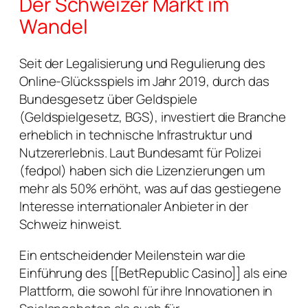
Der Schweizer Markt im
Wandel
Seit der Legalisierung und Regulierung des
Online-Glücksspiels im Jahr 2019, durch das
Bundesgesetz über Geldspiele
(
Geldspielgesetz, BGS
), investiert die Branche
erheblich in technische Infrastruktur und
Nutzererlebnis. Laut
Bundesamt für Polizei
(fedpol)
haben sich die Lizenzierungen um
mehr als
50%
erhöht, was auf das gestiegene
Interesse internationaler Anbieter in der
Schweiz hinweist.
Ein entscheidender Meilenstein war die
Einführung des [[BetRepublic Casino]] als eine
Plattform, die sowohl für ihre Innovationen in