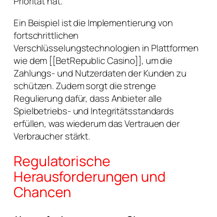
Priorität hat.
Ein Beispiel ist die Implementierung von
fortschrittlichen
Verschlüsselungstechnologien
in Plattformen
wie dem [[BetRepublic Casino]], um die
Zahlungs- und Nutzerdaten der Kunden zu
schützen. Zudem sorgt die strenge
Regulierung dafür, dass Anbieter alle
Spielbetriebs- und Integritätsstandards
erfüllen, was wiederum das Vertrauen der
Verbraucher stärkt.
Regulatorische
Herausforderungen und
Chancen