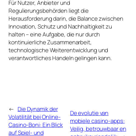
Für Nutzer, Anbieter und
Regulierungsbehörden liegt die
Herausforderung darin, die Balance zwischen
Innovation, Schutz und Nachhaltigkeit zu
halten – eine Aufgabe, die nur durch
kontinuierliche Zusammenarbeit,
technologische Weiterentwicklung und
verantwortliches Handeln gelingen kann.
←
Die Dynamik der
De evolutie van
Volatilität bei Online-
mobiele casino-apps:
Casino-Boni: Ein Blick
Veilig, betrouwbaar en
auf Spiel- und