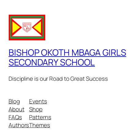
BISHOP OKOTH MBAGA GIRLS
SECONDARY SCHOOL
Discipline is our Road to Great Success
Blog
Events
About
Shop
FAQs
Patterns
Authors
Themes