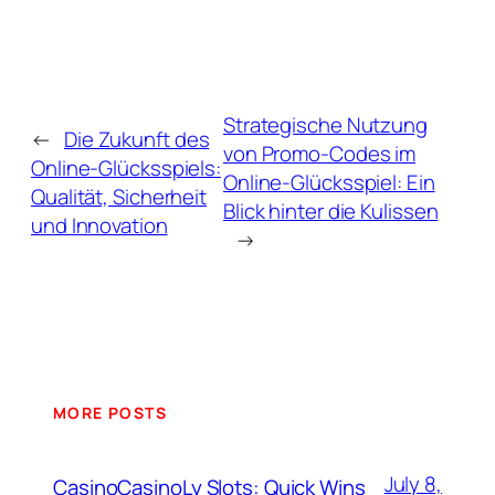
Strategische Nutzung
←
Die Zukunft des
von Promo-Codes im
Online-Glücksspiels:
Online-Glücksspiel: Ein
Qualität, Sicherheit
Blick hinter die Kulissen
und Innovation
→
MORE POSTS
July 8,
CasinoCasinoLy Slots: Quick Wins