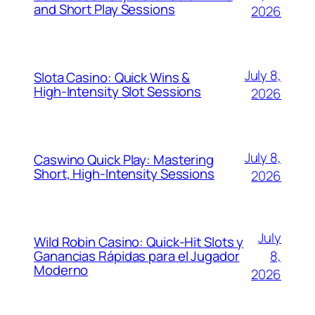
and Short Play Sessions
2026
July 8,
Slota Casino: Quick Wins &
High‑Intensity Slot Sessions
2026
July 8,
Caswino Quick Play: Mastering
Short, High‑Intensity Sessions
2026
July
Wild Robin Casino: Quick‑Hit Slots y
Ganancias Rápidas para el Jugador
8,
Moderno
2026