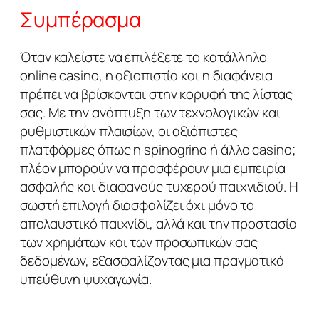
Συμπέρασμα
Όταν καλείστε να επιλέξετε το κατάλληλο
online casino, η αξιοπιστία και η διαφάνεια
πρέπει να βρίσκονται στην κορυφή της λίστας
σας. Με την ανάπτυξη των τεχνολογικών και
ρυθμιστικών πλαισίων, οι αξιόπιστες
πλατφόρμες όπως η spinogrino ή άλλο casino;
πλέον μπορούν να προσφέρουν μια εμπειρία
ασφαλής και διαφανούς τυχερού παιχνιδιού. Η
σωστή επιλογή διασφαλίζει όχι μόνο το
απολαυστικό παιχνίδι, αλλά και την προστασία
των χρημάτων και των προσωπικών σας
δεδομένων, εξασφαλίζοντας μια πραγματικά
υπεύθυνη ψυχαγωγία.