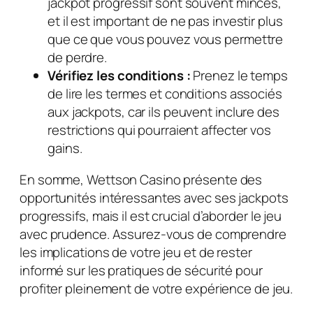
jackpot progressif sont souvent minces,
et il est important de ne pas investir plus
que ce que vous pouvez vous permettre
de perdre.
Vérifiez les conditions :
Prenez le temps
de lire les termes et conditions associés
aux jackpots, car ils peuvent inclure des
restrictions qui pourraient affecter vos
gains.
En somme, Wettson Casino présente des
opportunités intéressantes avec ses jackpots
progressifs, mais il est crucial d’aborder le jeu
avec prudence. Assurez-vous de comprendre
les implications de votre jeu et de rester
informé sur les pratiques de sécurité pour
profiter pleinement de votre expérience de jeu.