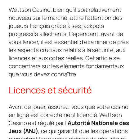
Wettson Casino, bien qu’il soit relativement
nouveau sur le marché, attire l’attention des
joueurs français grâce à ses jackpots
progressifs alléchants. Cependant, avant de
vous lancer, il est essentiel d’examiner de près
les aspects cruciaux relatifs à la sécurité, aux
licences et aux cotes réelles. Cet article se
concentrera sur les éléments fondamentaux
que vous devez connaître.
Licences et sécurité
Avant de jouer, assurez-vous que votre casino
en ligne est correctement licencié. Wettson
Casino est régulé par l’
Autorité Nationale des
Jeux (ANJ)
, ce qui garantit que les opérations
respectent les normes strictes de sécurité et