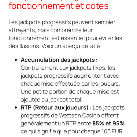
fonctionnement et cotes
Les jackpots progressifs peuvent sembler
attrayants, mais comprendre leur
fonctionnement est essentiel pour éviter les
désillusions. Voici un aperçu détaillé :
Accumulation des jackpots :
Contrairement aux jackpots fixes, les
jackpots progressifs augmentent avec
chaque mise effectuée par les joueurs.
Une petite portion de chaque mise est
ajoutée au jackpot total.
RTP (Retour aux joueurs) :
Les jackpots
progressifs de Wettson Casino offrent
généralement un RTP entre
85% et 95%
,
ce qui signifie que pour chaque 100 EUR