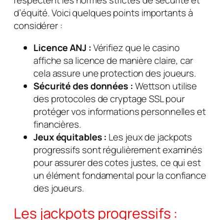
d’équité. Voici quelques points importants à
considérer :
Licence ANJ :
Vérifiez que le casino
affiche sa licence de manière claire, car
cela assure une protection des joueurs.
Sécurité des données :
Wettson utilise
des protocoles de cryptage SSL pour
protéger vos informations personnelles et
financières.
Jeux équitables :
Les jeux de jackpots
progressifs sont régulièrement examinés
pour assurer des cotes justes, ce qui est
un élément fondamental pour la confiance
des joueurs.
Les jackpots progressifs :