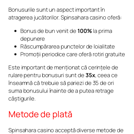
Bonusurile sunt un aspect important în
atragerea jucătorilor. Spinsahara casino oferă:
Bonus de bun venit de
100%
la prima
depunere
Răscumpărarea punctelor de loialitate
Promoții periodice care oferă rotiri gratuite
Este important de menționat că cerințele de
rulare pentru bonusuri sunt de
35x
, ceea ce
înseamnă că trebuie să pariezi de 35 de ori
suma bonusului înainte de a putea retrage
câștigurile.
Metode de plată
Spinsahara casino acceptă diverse metode de