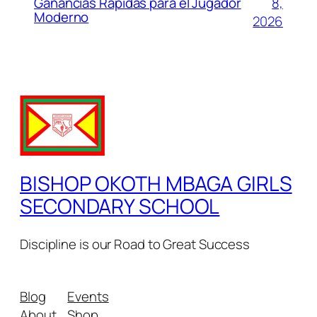
Ganancias Rápidas para el Jugador
8,
Moderno
2026
BISHOP OKOTH MBAGA GIRLS
SECONDARY SCHOOL
Discipline is our Road to Great Success
Blog
Events
About
Shop