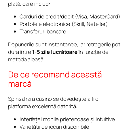
plată, care includ:
Carduri de credit/debit (Visa, MasterCard)
Portofele electronice (Skrill, Neteller)
Transferuri bancare
Depunerile sunt instantanee, iar retragerile pot
dura între
1-5 zile lucrătoare
în funcție de
metoda aleasă.
De ce recomand această
marcă
Spinsahara casino se dovedește a fi o
platformă excelentă datorită:
Interfeței mobile prietenoase și intuitive
Varietății de jocuri disponibile