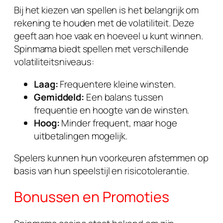
Bij het kiezen van spellen is het belangrijk om
rekening te houden met de volatiliteit. Deze
geeft aan hoe vaak en hoeveel u kunt winnen.
Spinmama biedt spellen met verschillende
volatiliteitsniveaus:
Laag:
Frequentere kleine winsten.
Gemiddeld:
Een balans tussen
frequentie en hoogte van de winsten.
Hoog:
Minder frequent, maar hoge
uitbetalingen mogelijk.
Spelers kunnen hun voorkeuren afstemmen op
basis van hun speelstijl en risicotolerantie.
Bonussen en Promoties