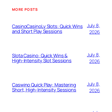
MORE POSTS
July 8,
CasinoCasinoLy Slots: Quick Wins
and Short Play Sessions
2026
July 8,
Slota Casino: Quick Wins &
High‑Intensity Slot Sessions
2026
July 8,
Caswino Quick Play: Mastering
Short, High‑Intensity Sessions
2026