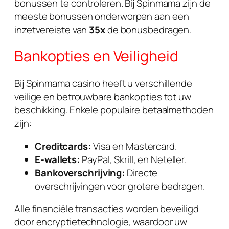
bonussen te controleren. Bij Spinmama zijn de
meeste bonussen onderworpen aan een
inzetvereiste van
35x
de bonusbedragen.
Bankopties en Veiligheid
Bij Spinmama casino heeft u verschillende
veilige en betrouwbare bankopties tot uw
beschikking. Enkele populaire betaalmethoden
zijn:
Creditcards:
Visa en Mastercard.
E-wallets:
PayPal, Skrill, en Neteller.
Bankoverschrijving:
Directe
overschrijvingen voor grotere bedragen.
Alle financiële transacties worden beveiligd
door encryptietechnologie, waardoor uw