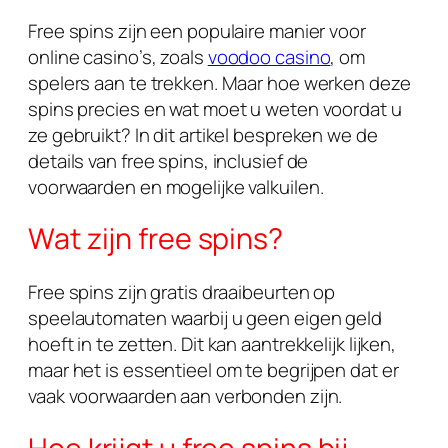
Free spins zijn een populaire manier voor
online casino’s, zoals
voodoo casino
, om
spelers aan te trekken. Maar hoe werken deze
spins precies en wat moet u weten voordat u
ze gebruikt? In dit artikel bespreken we de
details van free spins, inclusief de
voorwaarden en mogelijke valkuilen.
Wat zijn free spins?
Free spins zijn gratis draaibeurten op
speelautomaten waarbij u geen eigen geld
hoeft in te zetten. Dit kan aantrekkelijk lijken,
maar het is essentieel om te begrijpen dat er
vaak voorwaarden aan verbonden zijn.