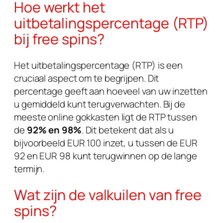
Hoe werkt het
uitbetalingspercentage (RTP)
bij free spins?
Het uitbetalingspercentage (RTP) is een
cruciaal aspect om te begrijpen. Dit
percentage geeft aan hoeveel van uw inzetten
u gemiddeld kunt terugverwachten. Bij de
meeste online gokkasten ligt de RTP tussen
de
92% en 98%
. Dit betekent dat als u
bijvoorbeeld EUR 100 inzet, u tussen de EUR
92 en EUR 98 kunt terugwinnen op de lange
termijn.
Wat zijn de valkuilen van free
spins?