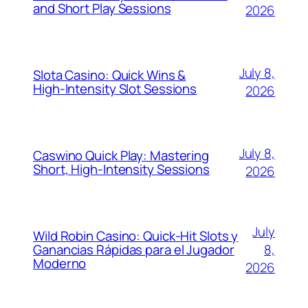
and Short Play Sessions
2026
July 8,
Slota Casino: Quick Wins &
High‑Intensity Slot Sessions
2026
July 8,
Caswino Quick Play: Mastering
Short, High‑Intensity Sessions
2026
July
Wild Robin Casino: Quick‑Hit Slots y
Ganancias Rápidas para el Jugador
8,
Moderno
2026