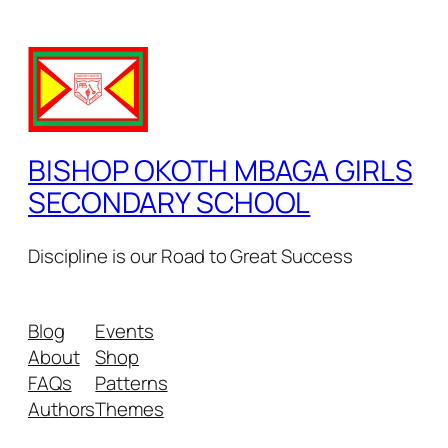
BISHOP OKOTH MBAGA GIRLS
SECONDARY SCHOOL
Discipline is our Road to Great Success
Blog
Events
About
Shop
FAQs
Patterns
Authors
Themes