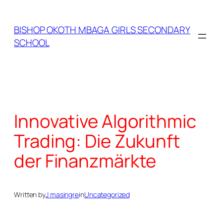
Skip
to
BISHOP OKOTH MBAGA GIRLS SECONDARY
content
SCHOOL
Innovative Algorithmic
Trading: Die Zukunft
der Finanzmärkte
Written by
J masingre
in
Uncategorized