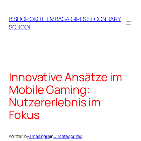
Skip
to
BISHOP OKOTH MBAGA GIRLS SECONDARY
content
SCHOOL
Innovative Ansätze im
Mobile Gaming:
Nutzererlebnis im
Fokus
Written by
J masingre
in
Uncategorized