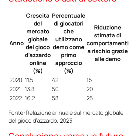
Crescita
Percentuale
del
di giocatori
Riduzione
mercato
che
stimata di
globale
utilizzano
Anno
comportamenti
del gioco
demo come
a rischio grazie
d’azzardo
primo
alle demo
online
approccio
(%)
(%)
2020
11.5
42
15
2021
13.8
50
20
2022
16.2
58
25
Fonte: Relazione annuale sul mercato globale
del gioco d’azzardo, 2023