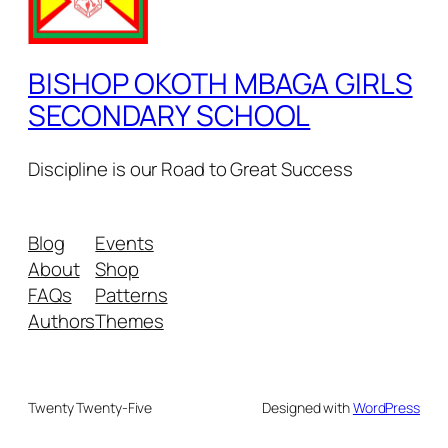
BISHOP OKOTH MBAGA GIRLS
SECONDARY SCHOOL
Discipline is our Road to Great Success
Blog
Events
About
Shop
FAQs
Patterns
Authors
Themes
Twenty Twenty-Five
Designed with
WordPress