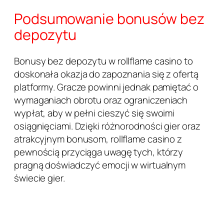
Podsumowanie bonusów bez
depozytu
Bonusy bez depozytu w rollflame casino to
doskonała okazja do zapoznania się z ofertą
platformy. Gracze powinni jednak pamiętać o
wymaganiach obrotu oraz ograniczeniach
wypłat, aby w pełni cieszyć się swoimi
osiągnięciami. Dzięki różnorodności gier oraz
atrakcyjnym bonusom, rollflame casino z
pewnością przyciąga uwagę tych, którzy
pragną doświadczyć emocji w wirtualnym
świecie gier.