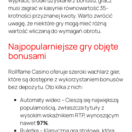
wypłacić środki uzyskane z bonusu, gracz
musi zagrać w kasynie równowartość 35-
krotności przyznanej kwoty. Warto zwrócić
uwagę, że niektóre gry mogą mieć różną
wartość wliczaną do wymagań obrotu.
Najpopularniejsze gry objęte
bonusami
Rollflame Casino oferuje szeroki wachlarz gier,
które są dostępne z wykorzystaniem bonusów
bez depozytu. Oto kilka z nich:
Automaty wideo – Cieszą się największą
popularnością, zwłaszcza tytuły z
wysokim wskaźnikiem RTP, wynoszącym
nawet
97%
.
Ruletka – Klasyczna gra stołowa, która