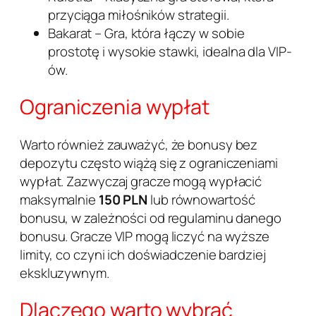
przyciąga miłośników strategii.
Bakarat – Gra, która łączy w sobie
prostotę i wysokie stawki, idealna dla VIP-
ów.
Ograniczenia wypłat
Warto również zauważyć, że bonusy bez
depozytu często wiążą się z ograniczeniami
wypłat. Zazwyczaj gracze mogą wypłacić
maksymalnie
150 PLN
lub równowartość
bonusu, w zależności od regulaminu danego
bonusu. Gracze VIP mogą liczyć na wyższe
limity, co czyni ich doświadczenie bardziej
ekskluzywnym.
Dlaczego warto wybrać