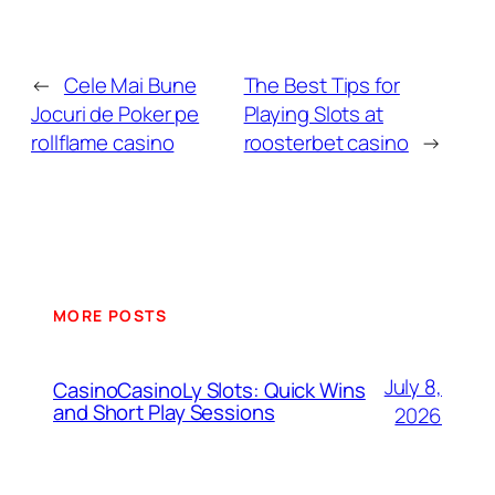
←
Cele Mai Bune
The Best Tips for
Jocuri de Poker pe
Playing Slots at
rollflame casino
roosterbet casino
→
MORE POSTS
July 8,
CasinoCasinoLy Slots: Quick Wins
and Short Play Sessions
2026