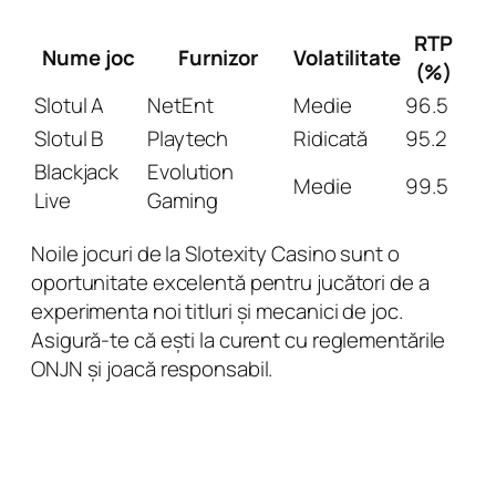
RTP
Nume joc
Furnizor
Volatilitate
(%)
Slotul A
NetEnt
Medie
96.5
Slotul B
Playtech
Ridicată
95.2
Blackjack
Evolution
Medie
99.5
Live
Gaming
Noile jocuri de la Slotexity Casino sunt o
oportunitate excelentă pentru jucători de a
experimenta noi titluri și mecanici de joc.
Asigură-te că ești la curent cu reglementările
ONJN și joacă responsabil.