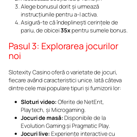
Alege bonusul dorit și urmează
instrucțiunile pentru a-l activa.
Asigură-te că îndeplinești cerințele de
pariu, de obicei
35x
pentru sumele bonus.
Pasul 3: Explorarea jocurilor
noi
Slotexity Casino oferă o varietate de jocuri,
fiecare având caracteristici unice. Iată câteva
dintre cele mai populare tipuri și furnizorii lor:
Sloturi video:
Oferite de NetEnt,
Playtech, și Microgaming.
Jocuri de masă:
Disponibile de la
Evolution Gaming și Pragmatic Play.
Jocuri live:
Experiențe interactive cu