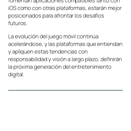
fomentan aplicaciones compatibles tanto con
iOS como con otras plataformas, estarán mejor
posicionados para afrontar los desafíos
futuros.
La evolución del juego móvil continúa
acelerándose, y las plataformas que entiendan
y apliquen estas tendencias con
responsabilidad y visión a largo plazo, definirán
la próxima generación del entretenimiento
digital.