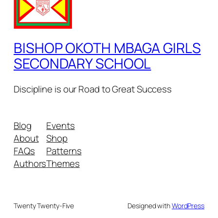
BISHOP OKOTH MBAGA GIRLS
SECONDARY SCHOOL
Discipline is our Road to Great Success
Blog
Events
About
Shop
FAQs
Patterns
Authors
Themes
Twenty Twenty-Five
Designed with
WordPress