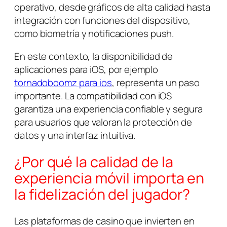
operativo, desde gráficos de alta calidad hasta
integración con funciones del dispositivo,
como biometría y notificaciones push.
En este contexto, la disponibilidad de
aplicaciones para iOS, por ejemplo
tornadoboomz para ios
, representa un paso
importante. La compatibilidad con iOS
garantiza una experiencia confiable y segura
para usuarios que valoran la protección de
datos y una interfaz intuitiva.
¿Por qué la calidad de la
experiencia móvil importa en
la fidelización del jugador?
Las plataformas de casino que invierten en