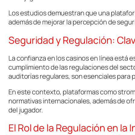
Los estudios demuestran que una plataform
además de mejorar la percepción de segurid
Seguridad y Regulación: Clav
La confianza en los casinos en línea está 
cumplimiento de las regulaciones del sect
auditorías regulares, son esenciales para p
En este contexto, plataformas como stroms
normativas internacionales, además de ofr
del jugador.
El Rol de la Regulación en la 