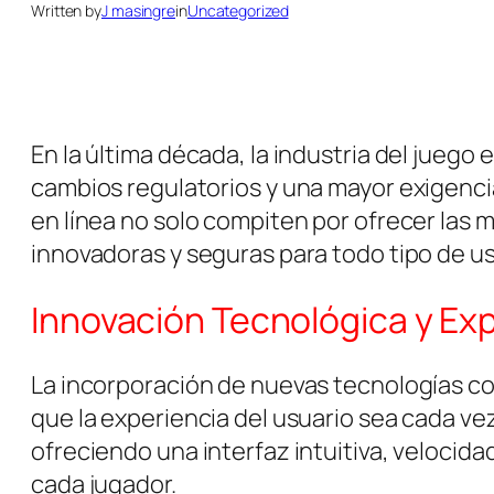
Written by
J masingre
in
Uncategorized
En la última década, la industria del jueg
cambios regulatorios y una mayor exigencia
en línea no solo compiten por ofrecer las 
innovadoras y seguras para todo tipo de us
Innovación Tecnológica y Exp
La incorporación de nuevas tecnologías c
que la experiencia del usuario sea cada v
ofreciendo una interfaz intuitiva, velocid
cada jugador.