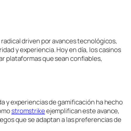
 radical driven por avances tecnológicos,
dad y experiencia. Hoy en día, los casinos
dar plataformas que sean confiables,
da y experiencias de gamificación ha hecho
como
stromstrike
ejemplifican este avance,
juegos que se adaptan a las preferencias de