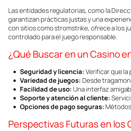
Las entidades regulatorias, como la Direc
garantizan prácticas justas y una experien
con sitios como stromstrike, ofrece a los 
controlado para el juego responsable.
¿Qué Buscar en un Casino en
Seguridad y licencia:
Verificar que la
Variedad de juegos:
Desde tragamoned
Facilidad de uso:
Una interfaz amigabl
Soporte y atención al cliente:
Servici
Opciones de pago seguras:
Métodos 
Perspectivas Futuras en los 