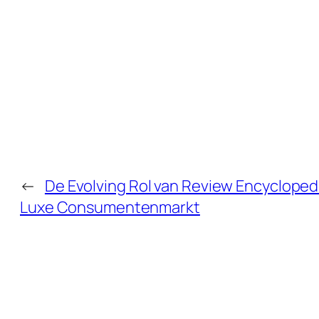
←
De Evolving Rol van Review Encyclopedi
Luxe Consumentenmarkt