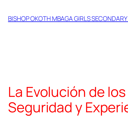
Skip
to
BISHOP OKOTH MBAGA GIRLS SECONDAR
content
La Evolución de los
Seguridad y Experi