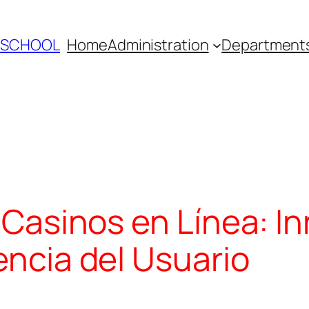
Y SCHOOL
Home
Administration
Department
 Casinos en Línea: I
encia del Usuario