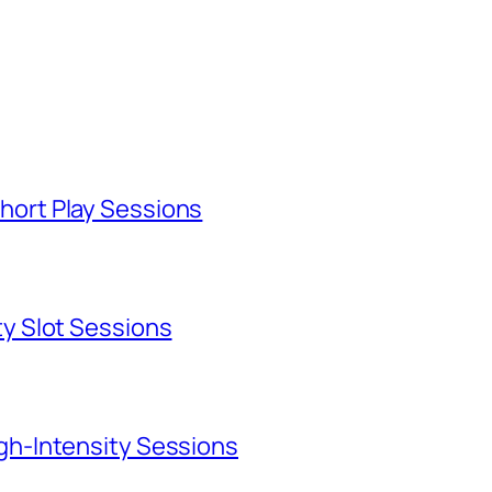
hort Play Sessions
ty Slot Sessions
igh‑Intensity Sessions