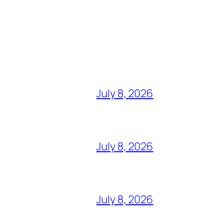
July 8, 2026
July 8, 2026
July 8, 2026