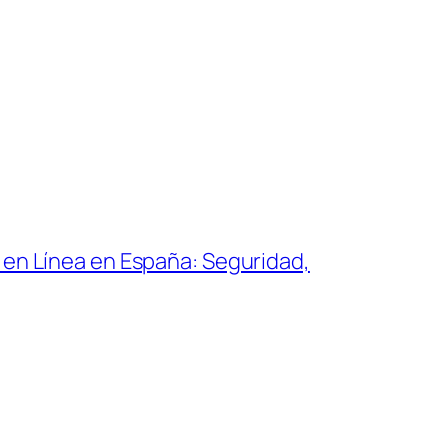
 en Línea en España: Seguridad,
→