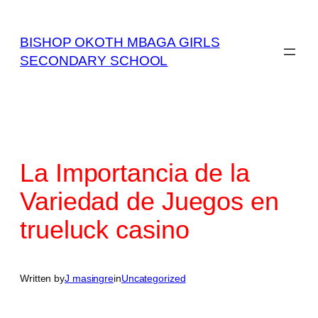
Skip
to
BISHOP OKOTH MBAGA GIRLS
content
SECONDARY SCHOOL
La Importancia de la
Variedad de Juegos en
trueluck casino
Written by
J masingre
in
Uncategorized