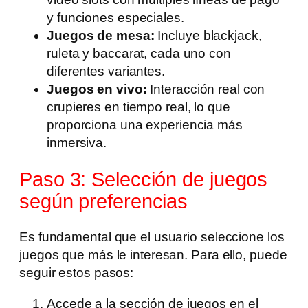
y funciones especiales.
Juegos de mesa:
Incluye blackjack,
ruleta y baccarat, cada uno con
diferentes variantes.
Juegos en vivo:
Interacción real con
crupieres en tiempo real, lo que
proporciona una experiencia más
inmersiva.
Paso 3: Selección de juegos
según preferencias
Es fundamental que el usuario seleccione los
juegos que más le interesan. Para ello, puede
seguir estos pasos:
Accede a la sección de juegos en el