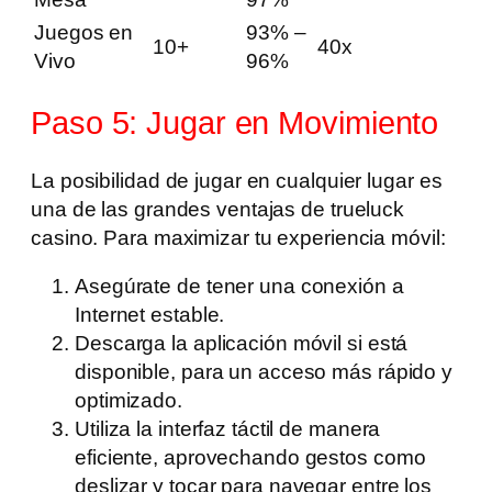
Juegos en
93% –
10+
40x
Vivo
96%
Paso 5: Jugar en Movimiento
La posibilidad de jugar en cualquier lugar es
una de las grandes ventajas de trueluck
casino. Para maximizar tu experiencia móvil:
Asegúrate de tener una conexión a
Internet estable.
Descarga la aplicación móvil si está
disponible, para un acceso más rápido y
optimizado.
Utiliza la interfaz táctil de manera
eficiente, aprovechando gestos como
deslizar y tocar para navegar entre los