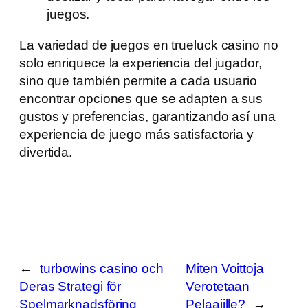
juegos.
La variedad de juegos en trueluck casino no
solo enriquece la experiencia del jugador,
sino que también permite a cada usuario
encontrar opciones que se adapten a sus
gustos y preferencias, garantizando así una
experiencia de juego más satisfactoria y
divertida.
←
turbowins casino och
Miten Voittoja
Deras Strategi för
Verotetaan
Spelmarknadsföring
Pelaajille?
→