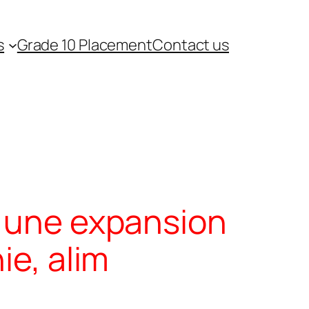
s
Grade 10 Placement
Contact us
t une expansion
ie, alim