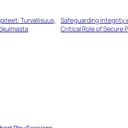
teet: Turvallisuus,
Safeguarding Integrity i
kökulmasta
Critical Role of Secure