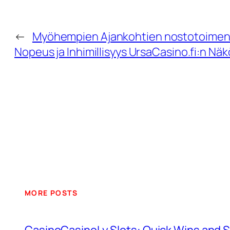
←
Myöhempien Ajankohtien nostotoimenpi
Nopeus ja Inhimillisyys UrsaCasino.fi:n Nä
MORE POSTS