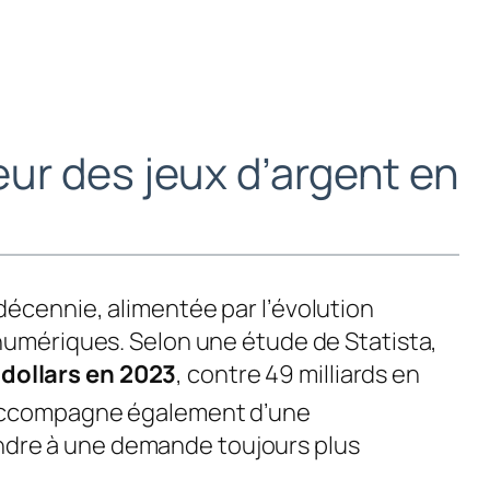
ur des jeux d’argent en
décennie, alimentée par l’évolution
s numériques. Selon une étude de
Statista
,
 dollars en 2023
, contre 49 milliards en
accompagne également d’une
ndre à une demande toujours plus