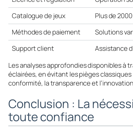
Catalogue de jeux
Plus de 2000+
Méthodes de paiement
Solutions va
Support client
Assistance di
Les analyses approfondies disponibles à t
éclairées, en évitant les pièges classiques
conformité, la transparence et l’innovation
Conclusion : La nécess
toute confiance