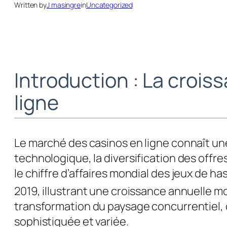
Written by
J masingre
in
Uncategorized
Introduction : La croi
ligne
Le marché des casinos en ligne connaît une
technologique, la diversification des off
le chiffre d’affaires mondial des jeux de ha
2019, illustrant une croissance annuelle m
transformation du paysage concurrentiel,
sophistiquée et variée.