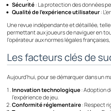
Sécurité
: La protection des données per
Qualité de l’expérience utilisateur
: L’
Une revue indépendante et détaillée, telle 
permettant aux joueurs de naviguer en tou
l’opérateur aux normes légales françaises, 
Les facteurs clés de s
Aujourd’hui, pour se démarquer dans un mar
Innovation technologique
: Adoption de
l’expérience de jeu.
Conformité réglementaire
: Respect ri