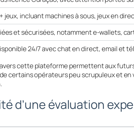
 jeux, incluant machines à sous, jeux en direct
riées et sécurisées, notamment e-wallets, ca
sponible 24/7 avec chat en direct, email et t
ravers cette plateforme permettent aux futur
 de certains opérateurs peu scrupuleux et en v
.
ité d’une évaluation expe