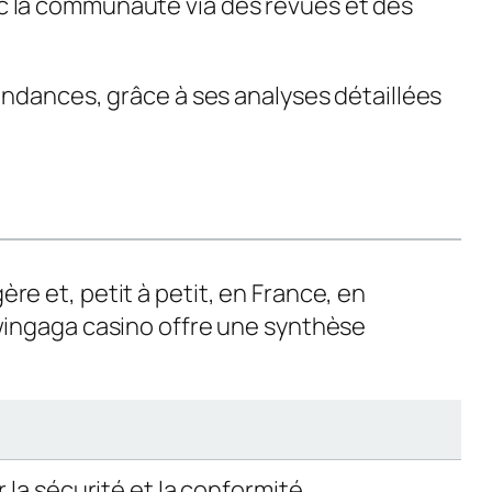
vec la communauté via des revues et des
endances, grâce à ses analyses détaillées
e et, petit à petit, en France, en
wingaga casino offre une synthèse
la sécurité et la conformité.