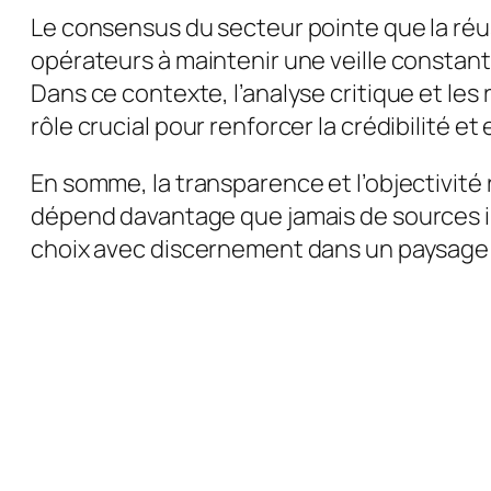
Le consensus du secteur pointe que la réus
opérateurs à maintenir une veille constante 
Dans ce contexte, l’analyse critique et le
rôle crucial pour renforcer la crédibilité e
En somme, la transparence et l’objectivité
dépend davantage que jamais de sources in
choix avec discernement dans un paysage