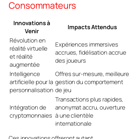
Consommateurs
Innovations à
Impacts Attendus
Venir
Révolution en
Expériences immersives
réalité virtuelle
accrues, fidélisation accrue
et réalité
des joueurs
augmentée
Intelligence
Offres sur-mesure, meilleure
artificielle pour la
gestion du comportement
personnalisation
de jeu
Transactions plus rapides,
Intégration de
anonymat accru, ouverture
cryptomonnaies
à une clientèle
internationale
Ces innovations offreront autant