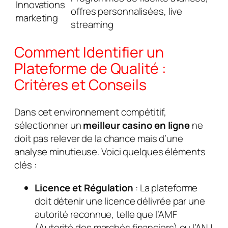
Innovations
offres personnalisées, live
marketing
streaming
Comment Identifier un
Plateforme de Qualité :
Critères et Conseils
Dans cet environnement compétitif,
sélectionner un
meilleur casino en ligne
ne
doit pas relever de la chance mais d’une
analyse minutieuse. Voici quelques éléments
clés :
Licence et Régulation
: La plateforme
doit détenir une licence délivrée par une
autorité reconnue, telle que l’AMF
(Autorité des marchés financiers) ou l’ANJ