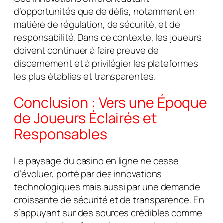
d’opportunités que de défis, notamment en
matière de régulation, de sécurité, et de
responsabilité. Dans ce contexte, les joueurs
doivent continuer à faire preuve de
discernement et à privilégier les plateformes
les plus établies et transparentes.
Conclusion : Vers une Époque
de Joueurs Éclairés et
Responsables
Le paysage du casino en ligne ne cesse
d’évoluer, porté par des innovations
technologiques mais aussi par une demande
croissante de sécurité et de transparence. En
s’appuyant sur des sources crédibles comme