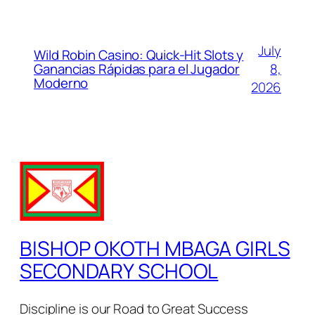
July
Wild Robin Casino: Quick‑Hit Slots y
Ganancias Rápidas para el Jugador
8,
Moderno
2026
BISHOP OKOTH MBAGA GIRLS
SECONDARY SCHOOL
Discipline is our Road to Great Success