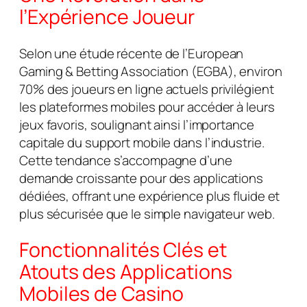
l’Expérience Joueur
Selon une étude récente de l’
European
Gaming & Betting Association (EGBA)
, environ
70%
des joueurs en ligne actuels privilégient
les plateformes mobiles pour accéder à leurs
jeux favoris, soulignant ainsi l’importance
capitale du support mobile dans l’industrie.
Cette tendance s’accompagne d’une
demande croissante pour des applications
dédiées, offrant une expérience plus fluide et
plus sécurisée que le simple navigateur web.
Fonctionnalités Clés et
Atouts des Applications
Mobiles de Casino