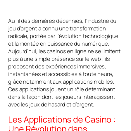
Au fil des dernières décennies, l’industrie du
jeu d’argent a connu une transformation
radicale, portée par l’évolution technologique
et la montée en puissance du numérique.
Aujourd’hui, les casinos en ligne ne se limitent
plus à une simple présence sur le web ; ils
proposent des expériences immersives,
instantanées et accessibles à toute heure,
grâce notamment aux applications mobiles.
Ces applications jouent un rôle déterminant
dans la façon dont les joueurs interagissent
avec les jeux de hasard et d’argent.
Les Applications de Casino :
Une Révolution dans