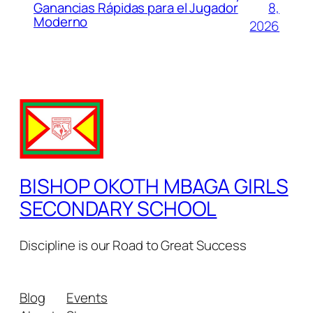
Ganancias Rápidas para el Jugador
8,
Moderno
2026
BISHOP OKOTH MBAGA GIRLS
SECONDARY SCHOOL
Discipline is our Road to Great Success
Blog
Events