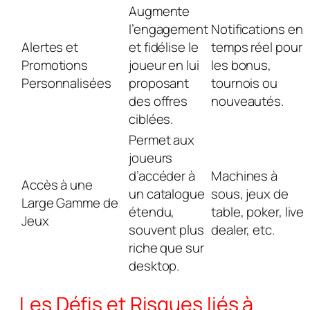
Augmente
l’engagement
Notifications en
Alertes et
et fidélise le
temps réel pour
Promotions
joueur en lui
les bonus,
Personnalisées
proposant
tournois ou
des offres
nouveautés.
ciblées.
Permet aux
joueurs
d’accéder à
Machines à
Accès à une
un catalogue
sous, jeux de
Large Gamme de
étendu,
table, poker, live
Jeux
souvent plus
dealer, etc.
riche que sur
desktop.
Les Défis et Risques liés à