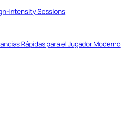
igh‑Intensity Sessions
anancias Rápidas para el Jugador Moderno