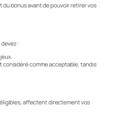
t du bonus avant de pouvoir retirer vos
s devez :
 jeux.
nt considéré comme acceptable, tandis
 éligibles, affectent directement vos