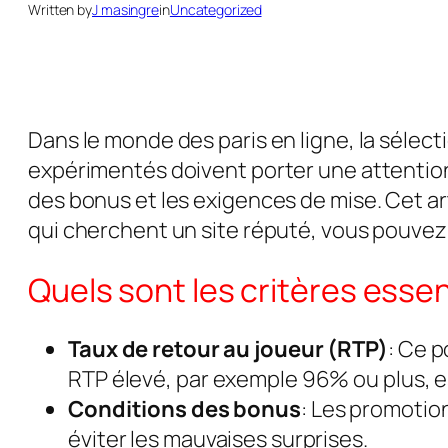
Written by
J masingre
in
Uncategorized
Dans le monde des paris en ligne, la sélect
expérimentés doivent porter une attention 
des bonus et les exigences de mise. Cet ar
qui cherchent un site réputé, vous pouve
Quels sont les critères essent
Taux de retour au joueur (RTP)
: Ce p
RTP élevé, par exemple 96% ou plus, e
Conditions des bonus
: Les promotion
éviter les mauvaises surprises.