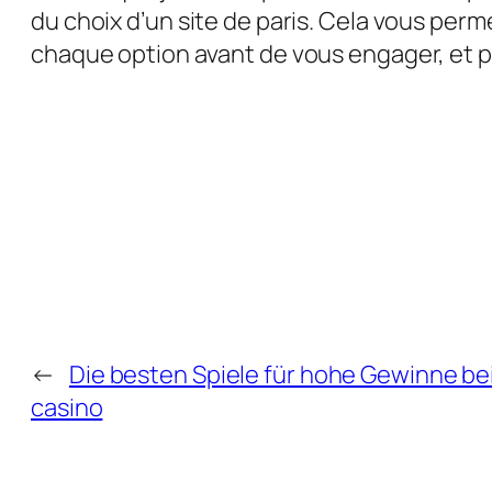
du choix d’un site de paris. Cela vous perm
chaque option avant de vous engager, et p
←
Die besten Spiele für hohe Gewinne be
casino