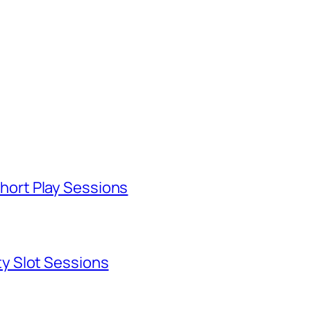
hort Play Sessions
ty Slot Sessions