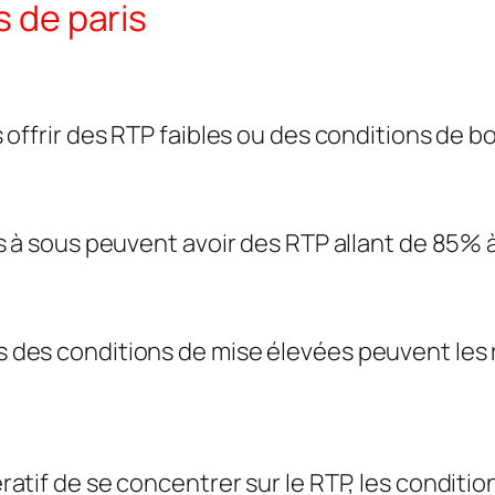
s de paris
is offrir des RTP faibles ou des conditions de
es à sous peuvent avoir des RTP allant de 85% à
s des conditions de mise élevées peuvent les
ratif de se concentrer sur le RTP, les conditi