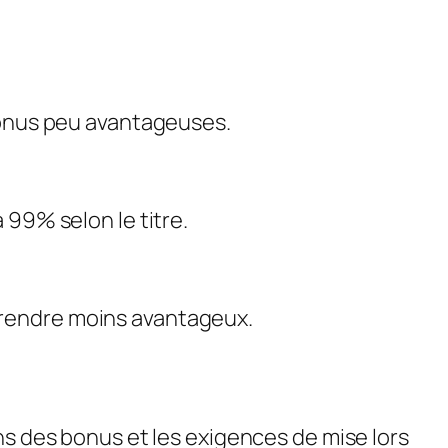
 bonus peu avantageuses.
 99% selon le titre.
 rendre moins avantageux.
ons des bonus et les exigences de mise lors