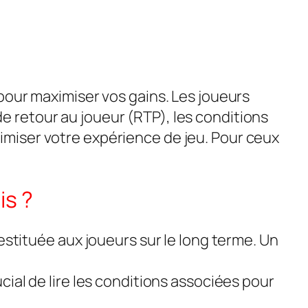
 pour maximiser vos gains. Les joueurs
e retour au joueur (RTP), les conditions
timiser votre expérience de jeu. Pour ceux
is ?
estituée aux joueurs sur le long terme. Un
cial de lire les conditions associées pour