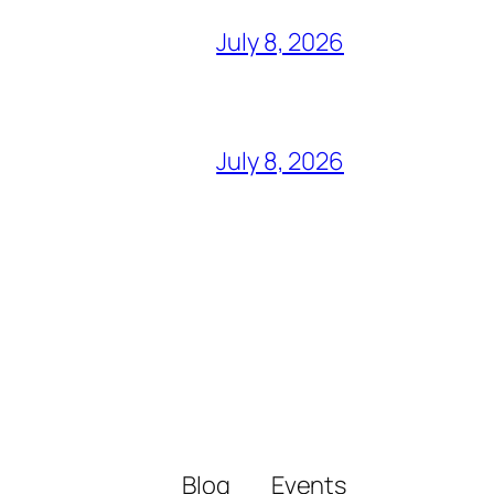
July 8, 2026
July 8, 2026
Blog
Events