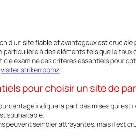
ion d’un site fiable et avantageux est cruciale
particulière à des éléments tels que le taux d
ticle examine ces critères essentiels pour op
z
visiter strikerroomz
.
iels pour choisir un site de par
ourcentage indique la part des mises qui est r
st souhaitable.
s peuvent sembler attrayantes, mais il est cru