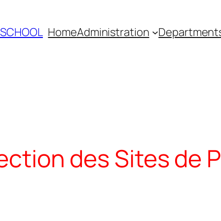
Y SCHOOL
Home
Administration
Department
ection des Sites de P