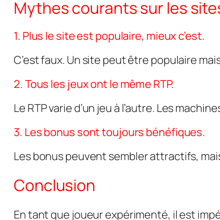
Mythes courants sur les site
1. Plus le site est populaire, mieux c’est.
C’est faux. Un site peut être populaire ma
2. Tous les jeux ont le même RTP.
Le RTP varie d’un jeu à l’autre. Les machin
3. Les bonus sont toujours bénéfiques.
Les bonus peuvent sembler attractifs, mai
Conclusion
En tant que joueur expérimenté, il est impé