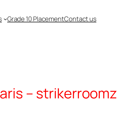
s
Grade 10 Placement
Contact us
aris – strikerroomz