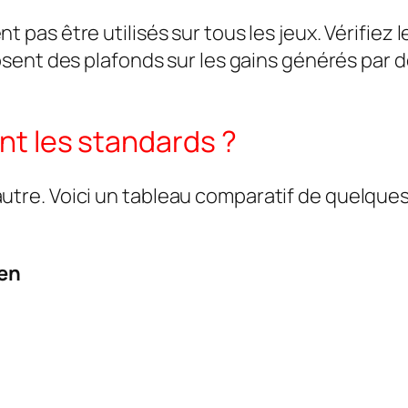
pas être utilisés sur tous les jeux. Vérifiez le
osent des plafonds sur les gains générés par d
nt les standards ?
’autre. Voici un tableau comparatif de quelque
en