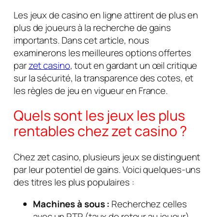
Les jeux de casino en ligne attirent de plus en
plus de joueurs à la recherche de gains
importants. Dans cet article, nous
examinerons les meilleures options offertes
par
zet casino
, tout en gardant un œil critique
sur la sécurité, la transparence des cotes, et
les règles de jeu en vigueur en France.
Quels sont les jeux les plus
rentables chez zet casino ?
Chez zet casino, plusieurs jeux se distinguent
par leur potentiel de gains. Voici quelques-uns
des titres les plus populaires :
Machines à sous :
Recherchez celles
avec un RTP (taux de retour au joueur)