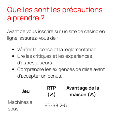
Quelles sont les précautions
à prendre ?
Avant de vous inscrire sur un site de casino en
ligne, assurez-vous de :
Vérifier la licence et la réglementation.
Lire les critiques et les expériences
d’autres joueurs.
Comprendre les exigences de mise avant
d’accepter un bonus.
RTP
Avantage de la
Jeu
(%)
maison (%)
Machines à
95-98
2-5
sous