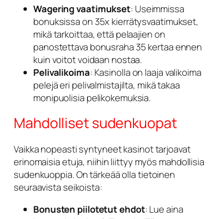
Wagering vaatimukset
: Useimmissa
bonuksissa on 35x kierrätysvaatimukset,
mikä tarkoittaa, että pelaajien on
panostettava bonusraha 35 kertaa ennen
kuin voitot voidaan nostaa.
Pelivalikoima
: Kasinolla on laaja valikoima
pelejä eri pelivalmistajilta, mikä takaa
monipuolisia pelikokemuksia.
Mahdolliset sudenkuopat
Vaikka nopeasti syntyneet kasinot tarjoavat
erinomaisia etuja, niihin liittyy myös mahdollisia
sudenkuoppia. On tärkeää olla tietoinen
seuraavista seikoista:
Bonusten piilotetut ehdot
: Lue aina