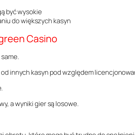
ą być wysokie
aniu do większych kasyn
green Casino
e same.
ę od innych kasyn pod względem licencjonowa
.
y, a wyniki gier są losowe.
i obrotu, które mogą być trudne do spełnieni