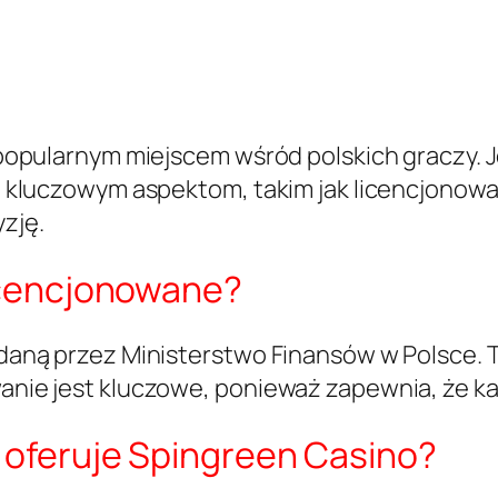
j popularnym miejscem wśród polskich graczy.
ię kluczowym aspektom, takim jak licencjonow
zję.
licencjonowane?
ydaną przez Ministerstwo Finansów w Polsce. 
anie jest kluczowe, ponieważ zapewnia, że k
 oferuje Spingreen Casino?