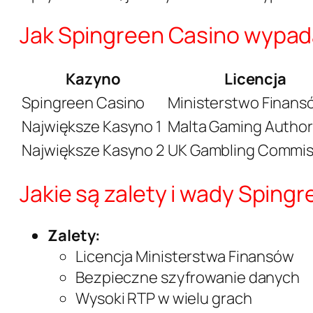
Jak Spingreen Casino wypada
Kazyno
Licencja
Spingreen Casino
Ministerstwo Finans
Największe Kasyno 1
Malta Gaming Author
Największe Kasyno 2
UK Gambling Commis
Jakie są zalety i wady Sping
Zalety:
Licencja Ministerstwa Finansów
Bezpieczne szyfrowanie danych
Wysoki RTP w wielu grach