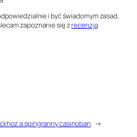
odpowiedzialnie i być świadomym zasad,
alecam zapoznanie się z
recenzją
ackhoz a spingranny casinoban
→