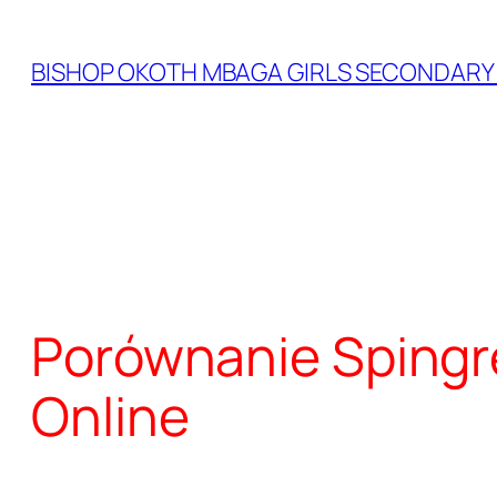
Skip
to
BISHOP OKOTH MBAGA GIRLS SECONDAR
content
Porównanie Spingr
Online