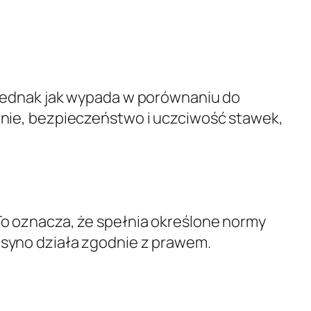
 Jednak jak wypada w porównaniu do
anie, bezpieczeństwo i uczciwość stawek,
To oznacza, że spełnia określone normy
asyno działa zgodnie z prawem.