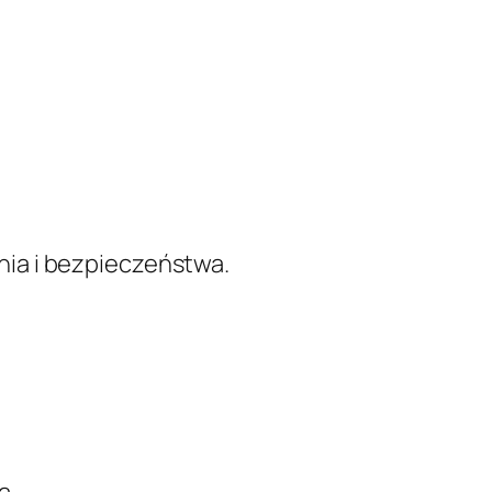
nia i bezpieczeństwa.
a.