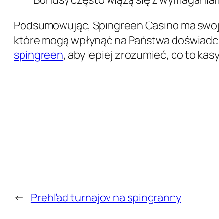
Podsumowując, Spingreen Casino ma swoje 
które mogą wpłynąć na Państwa doświadcze
spingreen
, aby lepiej zrozumieć, co to ka
←
Prehľad turnajov na
spingranny