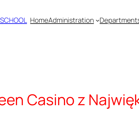
Y SCHOOL
Home
Administration
Department
een Casino z Najwię