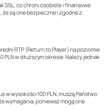
 SSL, co chroni osobiste i finansowe
, że są one bezpieczne i zgodne z
redni RTP (Return to Player) na poziomie
0 PLN w dłuższym okresie. Należy jednak
?
onus w wysokości 100 PLN, muszą Państwo
a te wymagania, ponieważ mogą one