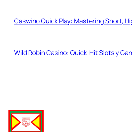
Caswino Quick Play: Mastering Short, H
Wild Robin Casino: Quick‑Hit Slots y G