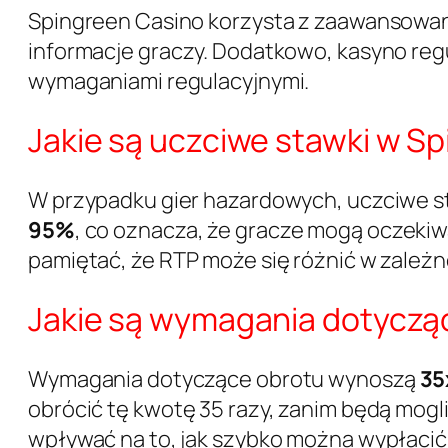
Spingreen Casino korzysta z zaawansowanyc
informacje graczy. Dodatkowo, kasyno reg
wymaganiami regulacyjnymi.
Jakie są uczciwe stawki w S
W przypadku gier hazardowych, uczciwe st
95%
, co oznacza, że gracze mogą oczeki
pamiętać, że RTP może się różnić w zależno
Jakie są wymagania dotyczą
Wymagania dotyczące obrotu wynoszą
35
obrócić tę kwotę 35 razy, zanim będą mo
wpływać na to, jak szybko można wypłacić 