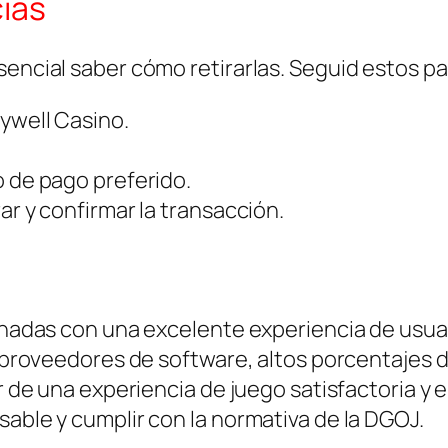
ias
ncial saber cómo retirarlas. Seguid estos pa
rywell Casino.
o de pago preferido.
ar y confirmar la transacción.
nadas con una excelente experiencia de usuar
proveedores de software, altos porcentajes de
r de una experiencia de juego satisfactoria 
ble y cumplir con la normativa de la DGOJ.