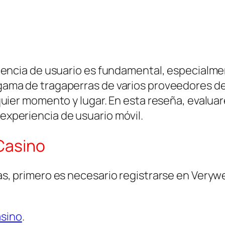
riencia de usuario es fundamental, especialme
gama de tragaperras de varios proveedores de 
lquier momento y lugar. En esta reseña, evalua
experiencia de usuario móvil.
 Casino
as, primero es necesario registrarse en Verywe
asino
.