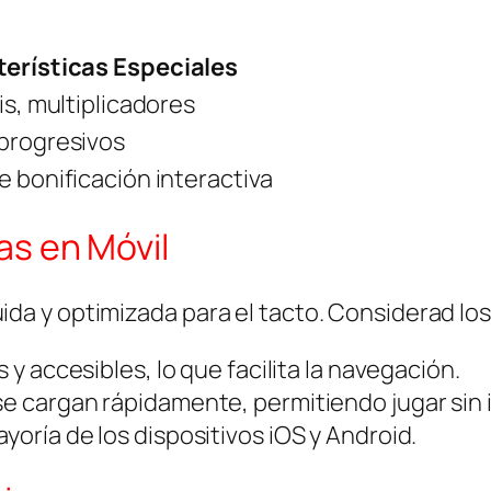
erísticas Especiales
is, multiplicadores
progresivos
e bonificación interactiva
as en Móvil
luida y optimizada para el tacto. Considerad lo
y accesibles, lo que facilita la navegación.
se cargan rápidamente, permitiendo jugar sin 
oría de los dispositivos iOS y Android.