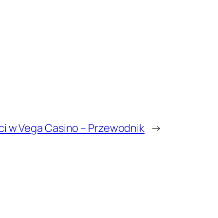
i w Vega Casino – Przewodnik
→