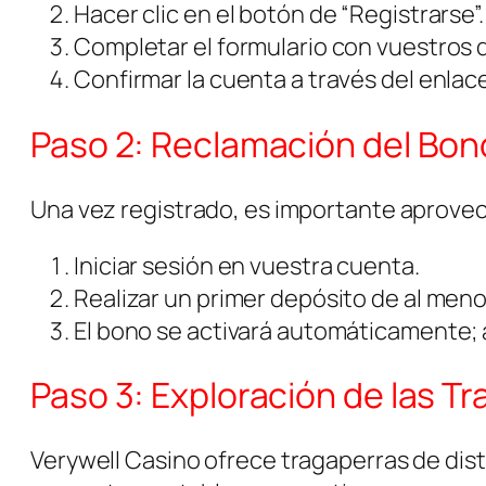
Hacer clic en el botón de “Registrarse”.
Completar el formulario con vuestros 
Confirmar la cuenta a través del enlac
Paso 2: Reclamación del Bon
Una vez registrado, es importante aprovec
Iniciar sesión en vuestra cuenta.
Realizar un primer depósito de al men
El bono se activará automáticamente; a
Paso 3: Exploración de las T
Verywell Casino ofrece tragaperras de dis