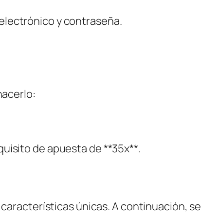
electrónico y contraseña.
hacerlo:
uisito de apuesta de **35x**.
características únicas. A continuación, se