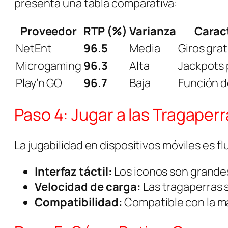
presenta una tabla comparativa:
Proveedor
RTP (%)
Varianza
Caract
NetEnt
96.5
Media
Giros grat
Microgaming
96.3
Alta
Jackpots 
Play’n GO
96.7
Baja
Función d
Paso 4: Jugar a las Tragaperr
La jugabilidad en dispositivos móviles es f
Interfaz táctil:
Los iconos son grandes 
Velocidad de carga:
Las tragaperras 
Compatibilidad:
Compatible con la may