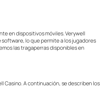
nte en dispositivos móviles. Verywell
software, lo que permite a los jugadores
remos las tragaperras disponibles en
ll Casino. A continuación, se describen los