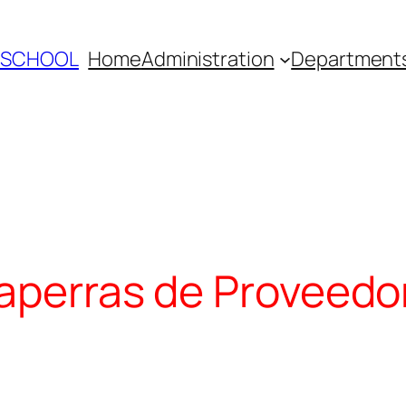
Y SCHOOL
Home
Administration
Department
aperras de Proveedo