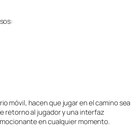
sos:
io móvil, hacen que jugar en el camino sea
 retorno al jugador y una interfaz
y emocionante en cualquier momento.