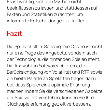
Es ist wichtig, sich von Mythen nicht
beeinflussen zu lassen und stattdessen auf
Fakten und Statistiken zu achten, um
informierte Entscheidungen zu treffen.
Fazit
Die Spielvielfalt im Senseigame Casino ist nicht
nur eine Frage des Angebots, sondern auch
der Technologie, die hinter den Spielen steht.
Die Auswahl an Softwareanbietern, die
Berücksichtigung von Volatilität und RTP sowie
die breite Palette an Spielarten tragen dazu
bei, dass Spieler eine optimale Erfahrung
machen. Indem Sie die verschiedenen Aspekte
der Spielvielfalt verstehen, können Sie Ihre
Glücksspielerfahrung gezielt verbessern.