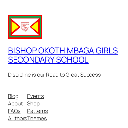
BISHOP OKOTH MBAGA GIRLS
SECONDARY SCHOOL
Discipline is our Road to Great Success
Blog
Events
About
Shop
FAQs
Patterns
Authors
Themes