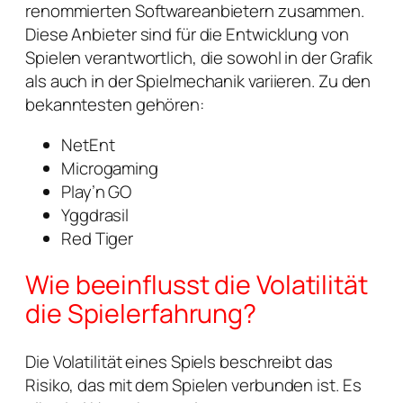
renommierten Softwareanbietern zusammen.
Diese Anbieter sind für die Entwicklung von
Spielen verantwortlich, die sowohl in der Grafik
als auch in der Spielmechanik variieren. Zu den
bekanntesten gehören:
NetEnt
Microgaming
Play’n GO
Yggdrasil
Red Tiger
Wie beeinflusst die Volatilität
die Spielerfahrung?
Die Volatilität eines Spiels beschreibt das
Risiko, das mit dem Spielen verbunden ist. Es