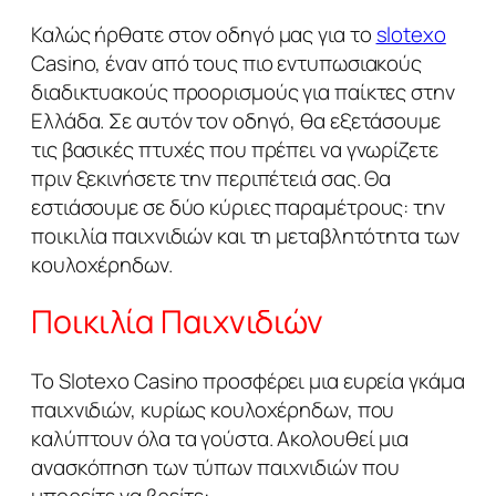
Καλώς ήρθατε στον οδηγό μας για το
slotexo
Casino, έναν από τους πιο εντυπωσιακούς
διαδικτυακούς προορισμούς για παίκτες στην
Ελλάδα. Σε αυτόν τον οδηγό, θα εξετάσουμε
τις βασικές πτυχές που πρέπει να γνωρίζετε
πριν ξεκινήσετε την περιπέτειά σας. Θα
εστιάσουμε σε δύο κύριες παραμέτρους: την
ποικιλία παιχνιδιών και τη μεταβλητότητα των
κουλοχέρηδων.
Ποικιλία Παιχνιδιών
Το Slotexo Casino προσφέρει μια ευρεία γκάμα
παιχνιδιών, κυρίως κουλοχέρηδων, που
καλύπτουν όλα τα γούστα. Ακολουθεί μια
ανασκόπηση των τύπων παιχνιδιών που
μπορείτε να βρείτε: