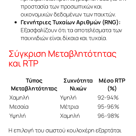
προστασία των προσωπικών και
οικονομικών δεδομένων των παικτών.
Γεννήτριες Τυχαίων Αριθμών (RNG):
Εξασφαλίζουν ότι τα αποτελέσματα των
παιχνιδιών είναι δίκαια και τυχαία.
Σύγκριση Μεταβλητότητας
και RTP
Τύπος
Συχνότητα
Μέσο RTP
Μεταβλητότητας
Νικών
(%)
Χαμηλή
Υψηλή
92-94%
Μεσαία
Μέτρια
95-96%
Υψηλή
Χαμηλή
96-98%
Η επιλογή του σωστού κουλοχέρη εξαρτάται