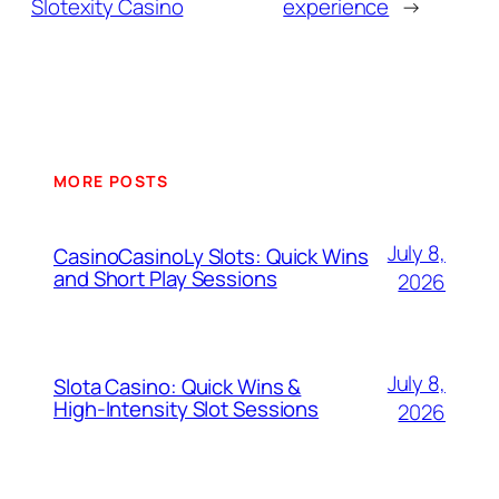
Slotexity Casino
experience
→
MORE POSTS
July 8,
CasinoCasinoLy Slots: Quick Wins
and Short Play Sessions
2026
July 8,
Slota Casino: Quick Wins &
High‑Intensity Slot Sessions
2026