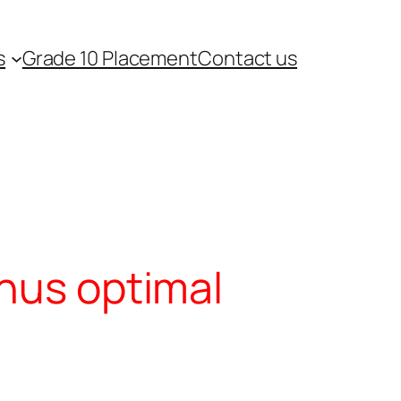
s
Grade 10 Placement
Contact us
nus optimal