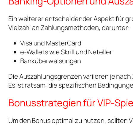
Banking-Optionen und Ausz
Ein weiterer entscheidender Aspekt für gro
Vielzahl an Zahlungsmethoden, darunter:
Visa und MasterCard
e-Wallets wie Skrill und Neteller
Banküberweisungen
Die Auszahlungsgrenzen variieren je nach 
Es ist ratsam, die spezifischen Bedingung
Bonusstrategien für VIP-Spie
Um den Bonus optimal zu nutzen, sollten VI