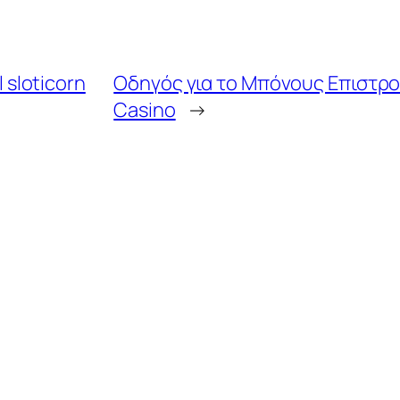
l sloticorn
Οδηγός για το Μπόνους Επιστρ
Casino
→