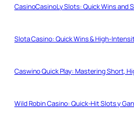
CasinoCasinoLy Slots: Quick Wins and S
Slota Casino: Quick Wins & High‑Intensi
Caswino Quick Play: Mastering Short, H
Wild Robin Casino: Quick‑Hit Slots y G