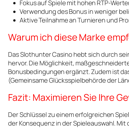
Fokus auf Spiele mit hohen RTP-Werte
Verwendung des Bonus in weniger beli
Aktive Teilnahme an Turnieren und Pro
Warum ich diese Marke empf
Das Slothunter Casino hebt sich durch se
hervor. Die Möglichkeit, maßgeschneiderte
Bonusbedingungen ergänzt. Zudem ist das C
(Gemeinsame Glücksspielbehörde der Län
Fazit: Maximieren Sie Ihre G
Der Schlüssel zu einem erfolgreichen Spie
der Konsequenz in der Spieleauswahl. Mit 