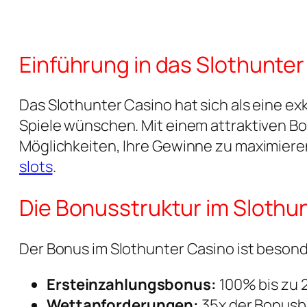
Einführung in das Slothunter
Das Slothunter Casino hat sich als eine ex
Spiele wünschen. Mit einem attraktiven Bo
Möglichkeiten, Ihre Gewinne zu maximiere
slots
.
Die Bonusstruktur im Slothu
Der Bonus im Slothunter Casino ist beson
Ersteinzahlungsbonus:
100% bis zu 
Wettanforderungen:
35x der Bonusb