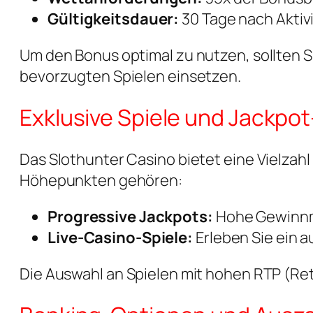
Gültigkeitsdauer:
30 Tage nach Aktiv
Um den Bonus optimal zu nutzen, sollten 
bevorzugten Spielen einsetzen.
Exklusive Spiele und Jackpo
Das Slothunter Casino bietet eine Vielzahl 
Höhepunkten gehören:
Progressive Jackpots:
Hohe Gewinnmö
Live-Casino-Spiele:
Erleben Sie ein 
Die Auswahl an Spielen mit hohen RTP (Re