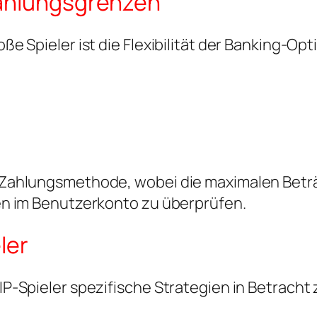
ahlungsgrenzen
ße Spieler ist die Flexibilität der Banking-Op
Zahlungsmethode, wobei die maximalen Beträge
en im Benutzerkonto zu überprüfen.
ler
P-Spieler spezifische Strategien in Betracht 