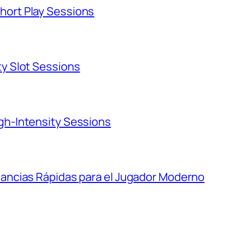
hort Play Sessions
ty Slot Sessions
igh‑Intensity Sessions
anancias Rápidas para el Jugador Moderno