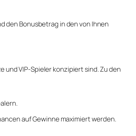
nd den Bonusbetrag in den von Ihnen
ze und VIP-Spieler konzipiert sind. Zu den
alern.
 Chancen auf Gewinne maximiert werden.