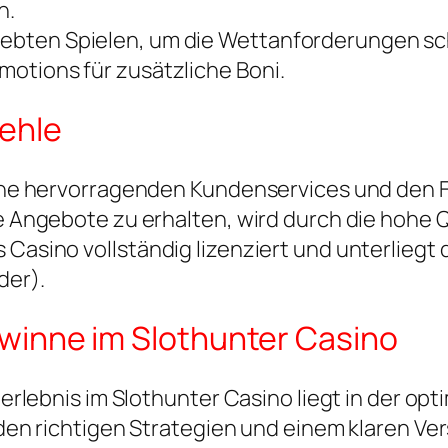
n.
ebten Spielen, um die Wettanforderungen schn
motions für zusätzliche Boni.
ehle
ine hervorragenden Kundenservices und den Fo
 Angebote zu erhalten, wird durch die hohe Q
asino vollständig lizenziert und unterliegt 
der).
ewinne im Slothunter Casino
lerlebnis im Slothunter Casino liegt in der 
den richtigen Strategien und einem klaren Ve