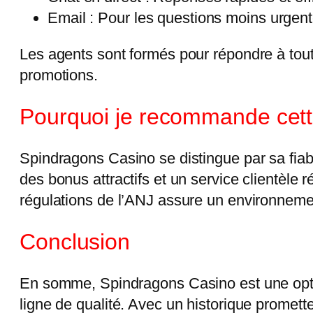
Email : Pour les questions moins urgen
Les agents sont formés pour répondre à tout
promotions.
Pourquoi je recommande cet
Spindragons Casino se distingue par sa fiab
des bonus attractifs et un service clientèle 
régulations de l’ANJ assure un environneme
Conclusion
En somme, Spindragons Casino est une optio
ligne de qualité. Avec un historique promett