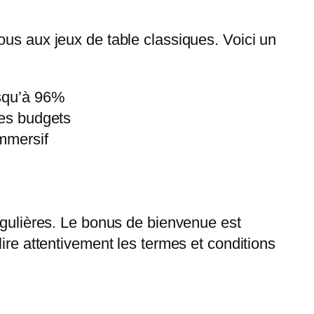
us aux jeux de table classiques. Voici un
usqu’à 96%
les budgets
immersif
égulières. Le bonus de bienvenue est
e lire attentivement les termes et conditions