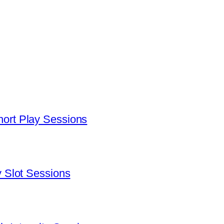
hort Play Sessions
y Slot Sessions