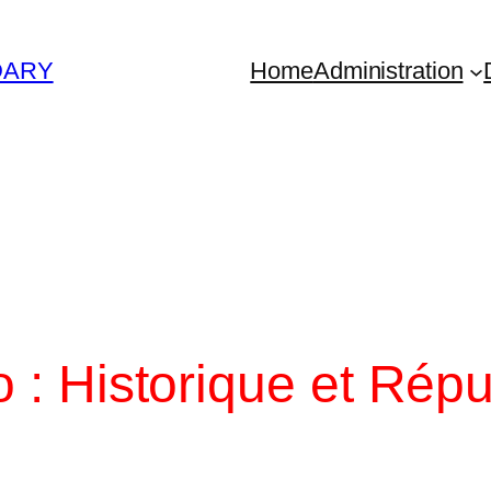
DARY
Home
Administration
: Historique et Répu