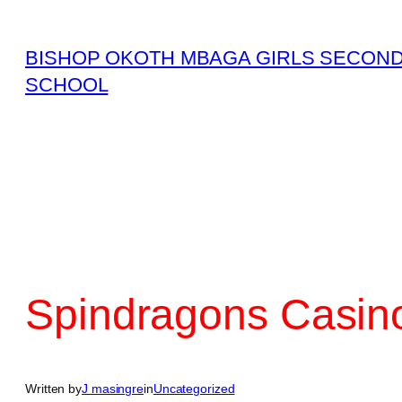
Skip
to
BISHOP OKOTH MBAGA GIRLS SECON
content
SCHOOL
Spindragons Casino 
Written by
J masingre
in
Uncategorized