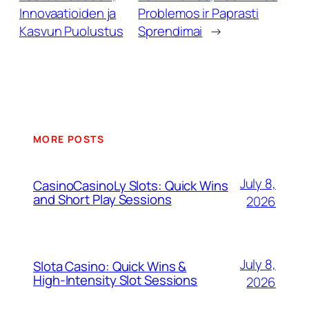
Innovaatioiden ja
Problemos ir Paprasti
Kasvun Puolustus
Sprendimai
→
MORE POSTS
July 8,
CasinoCasinoLy Slots: Quick Wins
and Short Play Sessions
2026
July 8,
Slota Casino: Quick Wins &
High‑Intensity Slot Sessions
2026