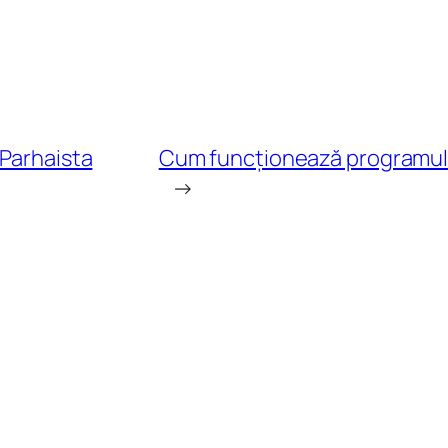
Parhaista
Cum funcționează programul
→