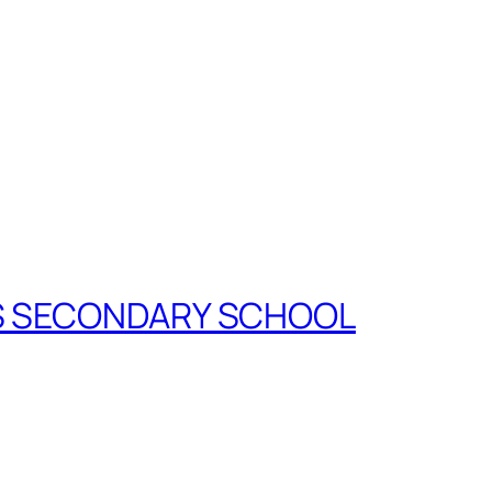
S SECONDARY SCHOOL