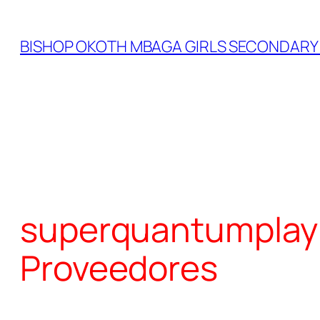
Skip
to
BISHOP OKOTH MBAGA GIRLS SECONDAR
content
superquantumplay 
Proveedores