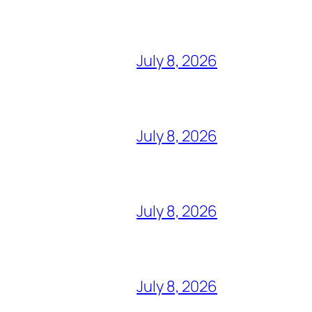
July 8, 2026
July 8, 2026
July 8, 2026
July 8, 2026