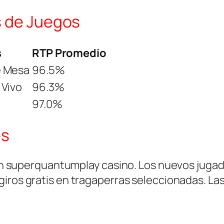
 de Juegos
s
RTP Promedio
e Mesa
96.5%
 Vivo
96.3%
97.0%
es
en superquantumplay casino. Los nuevos juga
giros gratis en tragaperras seleccionadas. L