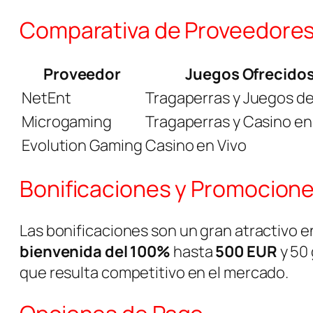
Comparativa de Proveedores
Proveedor
Juegos Ofrecido
NetEnt
Tragaperras y Juegos d
Microgaming
Tragaperras y Casino en
Evolution Gaming
Casino en Vivo
Bonificaciones y Promocion
Las bonificaciones son un gran atractivo 
bienvenida del 100%
hasta
500 EUR
y 50 
que resulta competitivo en el mercado.