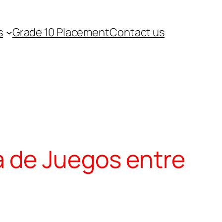
s
Grade 10 Placement
Contact us
 de Juegos entre