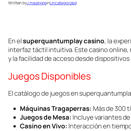
Written by
J masingre
in
Uncategorized
En el
superquantumplay casino
, la expe
interfaz táctil intuitiva. Este casino online
y la facilidad de acceso desde dispositivos
Juegos Disponibles
El catálogo de juegos en superquantumplay 
Máquinas Tragaperras:
Más de 300 tí
Juegos de Mesa:
Incluye variantes de 
Casino en Vivo:
Interacción en tiempo