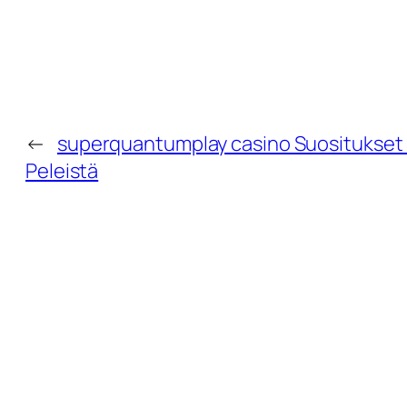
←
superquantumplay casino Suositukset 
Peleistä