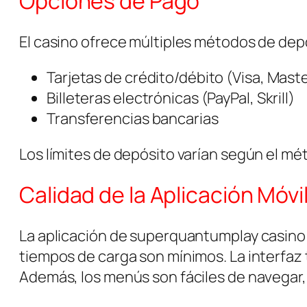
Opciones de Pago
El casino ofrece múltiples métodos de depó
Tarjetas de crédito/débito (Visa, Mast
Billeteras electrónicas (PayPal, Skrill)
Transferencias bancarias
Los límites de depósito varían según el mé
Calidad de la Aplicación Móvi
La aplicación de superquantumplay casino e
tiempos de carga son mínimos. La interfaz
Además, los menús son fáciles de navegar, 