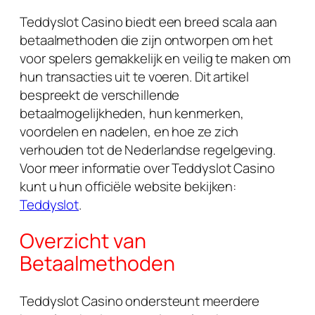
Teddyslot Casino biedt een breed scala aan
betaalmethoden die zijn ontworpen om het
voor spelers gemakkelijk en veilig te maken om
hun transacties uit te voeren. Dit artikel
bespreekt de verschillende
betaalmogelijkheden, hun kenmerken,
voordelen en nadelen, en hoe ze zich
verhouden tot de Nederlandse regelgeving.
Voor meer informatie over Teddyslot Casino
kunt u hun officiële website bekijken:
Teddyslot
.
Overzicht van
Betaalmethoden
Teddyslot Casino ondersteunt meerdere