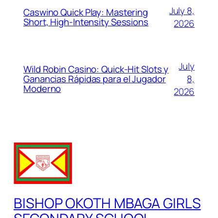
July 8,
Caswino Quick Play: Mastering
Short, High‑Intensity Sessions
2026
July
Wild Robin Casino: Quick‑Hit Slots y
Ganancias Rápidas para el Jugador
8,
Moderno
2026
BISHOP OKOTH MBAGA GIRLS