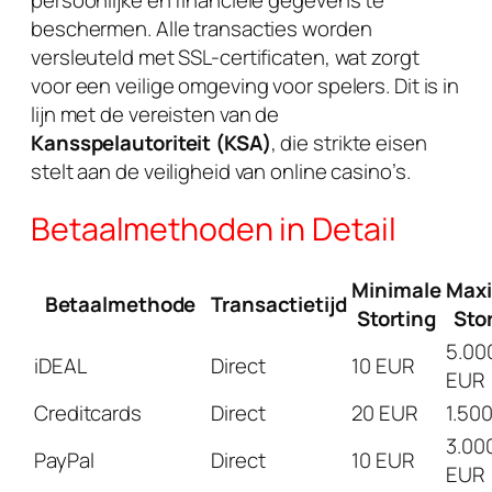
beschermen. Alle transacties worden
versleuteld met SSL-certificaten, wat zorgt
voor een veilige omgeving voor spelers. Dit is in
lijn met de vereisten van de
Kansspelautoriteit (KSA)
, die strikte eisen
stelt aan de veiligheid van online casino’s.
Betaalmethoden in Detail
Minimale
Max
Betaalmethode
Transactietijd
Storting
Sto
5.00
iDEAL
Direct
10 EUR
EUR
Creditcards
Direct
20 EUR
1.50
3.00
PayPal
Direct
10 EUR
EUR