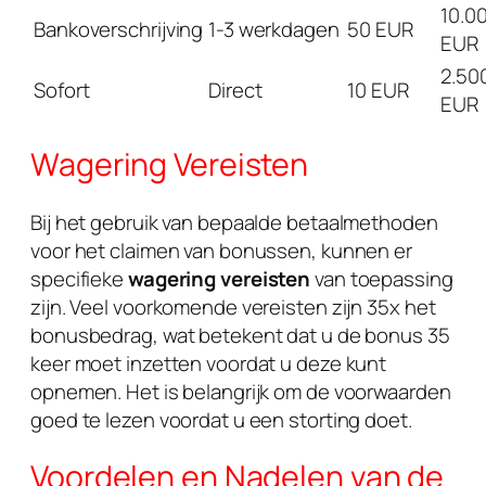
10.0
Bankoverschrijving
1-3 werkdagen
50 EUR
EUR
2.50
Sofort
Direct
10 EUR
EUR
Wagering Vereisten
Bij het gebruik van bepaalde betaalmethoden
voor het claimen van bonussen, kunnen er
specifieke
wagering vereisten
van toepassing
zijn. Veel voorkomende vereisten zijn 35x het
bonusbedrag, wat betekent dat u de bonus 35
keer moet inzetten voordat u deze kunt
opnemen. Het is belangrijk om de voorwaarden
goed te lezen voordat u een storting doet.
Voordelen en Nadelen van de