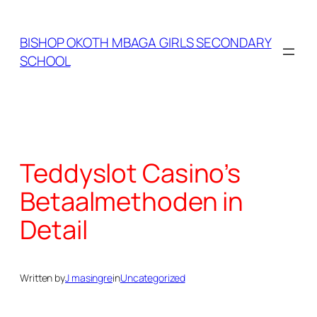
Skip
to
BISHOP OKOTH MBAGA GIRLS SECONDARY
content
SCHOOL
Teddyslot Casino’s
Betaalmethoden in
Detail
Written by
J masingre
in
Uncategorized