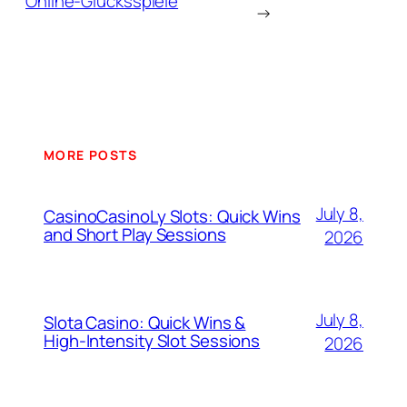
Online-Glücksspiele
→
MORE POSTS
July 8,
CasinoCasinoLy Slots: Quick Wins
and Short Play Sessions
2026
July 8,
Slota Casino: Quick Wins &
High‑Intensity Slot Sessions
2026