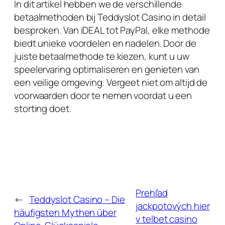
In dit artikel hebben we de verschillende
betaalmethoden bij Teddyslot Casino in detail
besproken. Van iDEAL tot PayPal, elke methode
biedt unieke voordelen en nadelen. Door de
juiste betaalmethode te kiezen, kunt u uw
speelervaring optimaliseren en genieten van
een veilige omgeving. Vergeet niet om altijd de
voorwaarden door te nemen voordat u een
storting doet.
Prehľad
←
Teddyslot Casino – Die
jackpotových hier
häufigsten Mythen über
v telbet casino