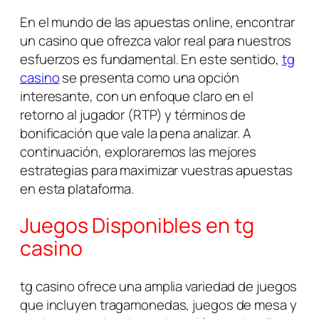
En el mundo de las apuestas online, encontrar
un casino que ofrezca valor real para nuestros
esfuerzos es fundamental. En este sentido,
tg
casino
se presenta como una opción
interesante, con un enfoque claro en el
retorno al jugador (RTP) y términos de
bonificación que vale la pena analizar. A
continuación, exploraremos las mejores
estrategias para maximizar vuestras apuestas
en esta plataforma.
Juegos Disponibles en tg
casino
tg casino ofrece una amplia variedad de juegos
que incluyen tragamonedas, juegos de mesa y