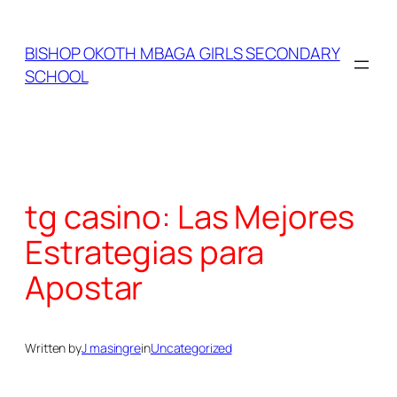
Skip
to
BISHOP OKOTH MBAGA GIRLS SECONDARY
content
SCHOOL
tg casino: Las Mejores
Estrategias para
Apostar
Written by
J masingre
in
Uncategorized