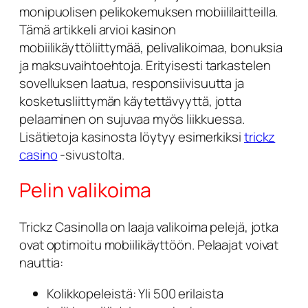
monipuolisen pelikokemuksen mobiililaitteilla.
Tämä artikkeli arvioi kasinon
mobiilikäyttöliittymää, pelivalikoimaa, bonuksia
ja maksuvaihtoehtoja. Erityisesti tarkastelen
sovelluksen laatua, responsiivisuutta ja
kosketusliittymän käytettävyyttä, jotta
pelaaminen on sujuvaa myös liikkuessa.
Lisätietoja kasinosta löytyy esimerkiksi
trickz
casino
-sivustolta.
Pelin valikoima
Trickz Casinolla on laaja valikoima pelejä, jotka
ovat optimoitu mobiilikäyttöön. Pelaajat voivat
nauttia:
Kolikkopeleistä: Yli 500 erilaista