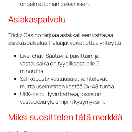
ongelmattoman pelaamisen.
Asiakaspalvelu
Trickz Casino tarjoaa asiakkailleen kattavaa
asiakaspalvelua. Pelaajat voivat ottaa yhteyttä:
Live-chat: Saatavilla päivittäin, ja
vastausaika on tyypillisesti alle 5
minuuttia.
Sähköposti: Vastausajat vaihtelevat,
mutta useimmiten kestää 24-48 tuntia.
UKK-osio: Hyvin kattava, jossa on
vastauksia yleisimpiin kysymyksiin.
Miksi suosittelen tätä merkkiä