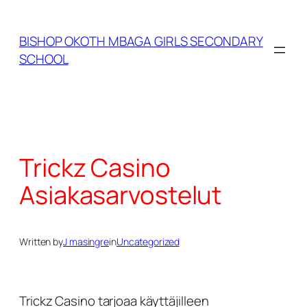
Skip
to
BISHOP OKOTH MBAGA GIRLS SECONDARY
content
SCHOOL
Trickz Casino
Asiakasarvostelut
Written by
J masingre
in
Uncategorized
Trickz Casino tarjoaa käyttäjilleen