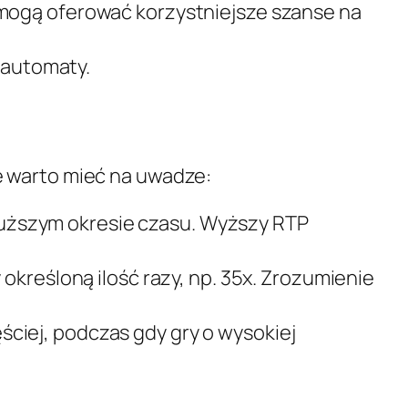
za mogą oferować korzystniejsze szanse na
 automaty.
e warto mieć na uwadze:
dłuższym okresie czasu. Wyższy RTP
określoną ilość razy, np. 35x. Zrozumienie
ęściej, podczas gdy gry o wysokiej