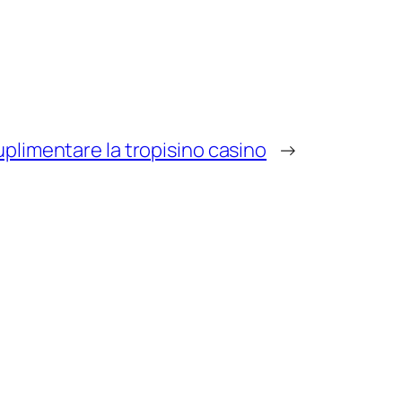
uplimentare la tropisino casino
→