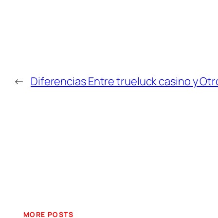
←
Diferencias Entre trueluck casino y Ot
MORE POSTS