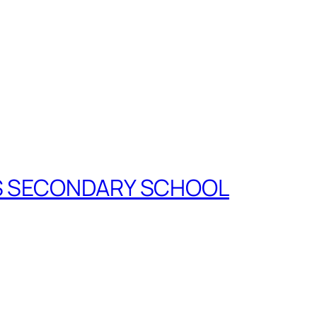
S SECONDARY SCHOOL