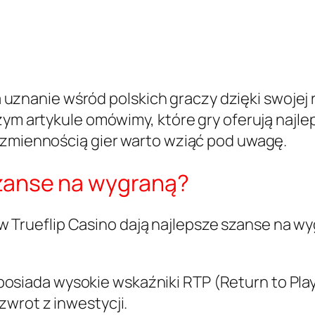
ła uznanie wśród polskich graczy dzięki swoje
ym artykule omówimy, które gry oferują najle
zmiennością gier warto wziąć pod uwagę.
szanse na wygraną?
y w Trueflip Casino dają najlepsze szanse na 
osiada wysokie wskaźniki RTP (Return to Pla
zwrot z inwestycji.