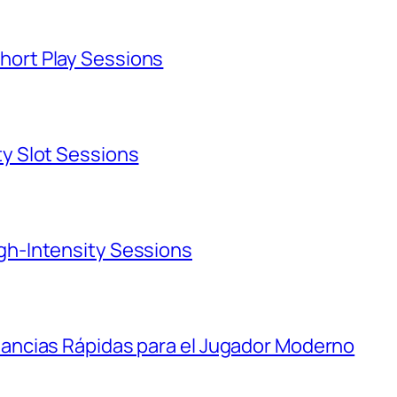
hort Play Sessions
ty Slot Sessions
igh‑Intensity Sessions
anancias Rápidas para el Jugador Moderno