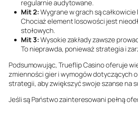
regularnie audytowane.
Mit 2:
Wygrane w grach są całkowicie 
Chociaż element losowości jest nieodł
stołowych.
Mit 3:
Wysokie zakłady zawsze prowad
To nieprawda, ponieważ strategia i z
Podsumowując, Trueflip Casino oferuje wi
zmienności gier i wymogów dotyczących o
strategii, aby zwiększyć swoje szanse na 
Jeśli są Państwo zainteresowani pełną ofe