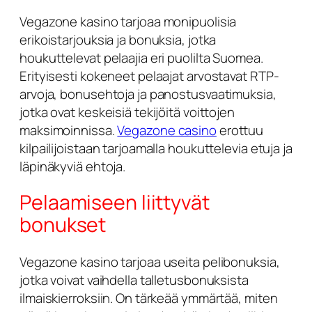
Vegazone kasino tarjoaa monipuolisia
erikoistarjouksia ja bonuksia, jotka
houkuttelevat pelaajia eri puolilta Suomea.
Erityisesti kokeneet pelaajat arvostavat RTP-
arvoja, bonusehtoja ja panostusvaatimuksia,
jotka ovat keskeisiä tekijöitä voittojen
maksimoinnissa.
Vegazone casino
erottuu
kilpailijoistaan tarjoamalla houkuttelevia etuja ja
läpinäkyviä ehtoja.
Pelaamiseen liittyvät
bonukset
Vegazone kasino tarjoaa useita pelibonuksia,
jotka voivat vaihdella talletusbonuksista
ilmaiskierroksiin. On tärkeää ymmärtää, miten