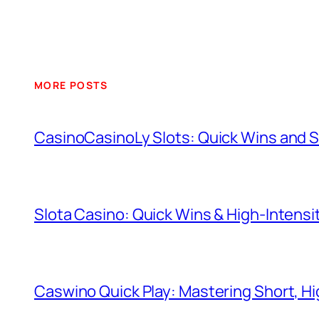
MORE POSTS
CasinoCasinoLy Slots: Quick Wins and S
Slota Casino: Quick Wins & High‑Intensi
Caswino Quick Play: Mastering Short, H