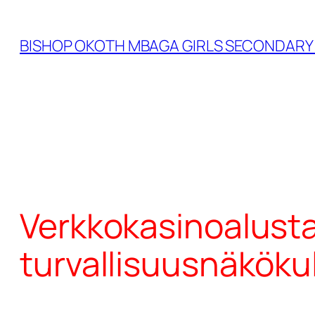
Skip
to
BISHOP OKOTH MBAGA GIRLS SECONDAR
content
Verkkokasinoalustan
turvallisuusnäkök