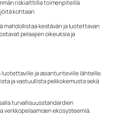
än riskialttiilla toimenpiteillä
ijöitä kohtaan
kä mahdollistaa kestävän ja luotettavan
stavat pelaajien oikeuksia ja
otettaville ja asiantunteville lähteille.
lista ja vastuullista pelikokemusta sekä
alla turvallisuusstandardien
avaa verkkopelaamisen ekosysteemiä.