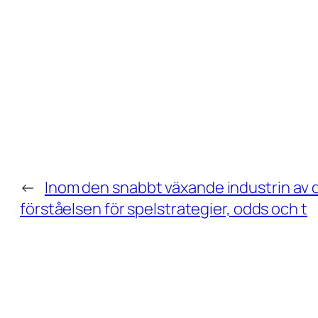
←
Inom den snabbt växande industrin av d
förståelsen för spelstrategier, odds och t