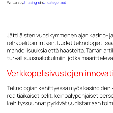
Written by
J masingre
in
Uncategorized
Jättiläisten vuosikymmenen ajan kasino- j
rahapelitoimintaan. Uudet teknologiat, sä
mahdollisuuksia että haasteita. Tämän artik
turvallisuusnäkökulmiin, jotka määrittelev
Verkkopelisivustojen innovat
Teknologian kehittyessä myös kasinoiden kä
realtiaikaiset pelit, keinoälypohjaiset pers
kehityssuunnat pyrkivät uudistamaan toim