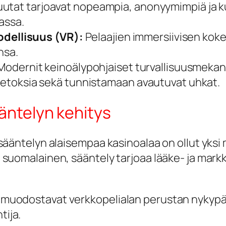
uutat tarjoavat nopeampia, anonyymimpiä ja 
assa.
todellisuus (VR):
Pelaajien immersiivisen ko
nsa.
odernit keinoälypohjaiset turvallisuusmekanis
petoksia sekä tunnistamaan avautuvat uhkat.
äntelyn kehitys
a sääntelyn alaisempaa kasinoalaa on ollut yks
i suomalainen, sääntely tarjoaa lääke- ja mark
eet muodostavat verkkopelialan perustan nykyp
tija.