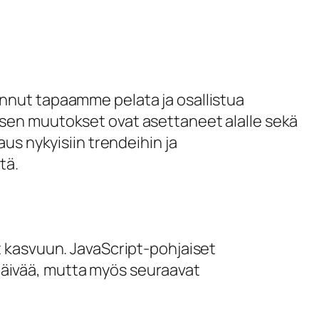
nnut tapaamme pelata ja osallistua
isen muutokset ovat asettaneet alalle sekä
us nykyisiin trendeihin ja
tä.
t kasvuun. JavaScript-pohjaiset
kipäivää, mutta myös seuraavat