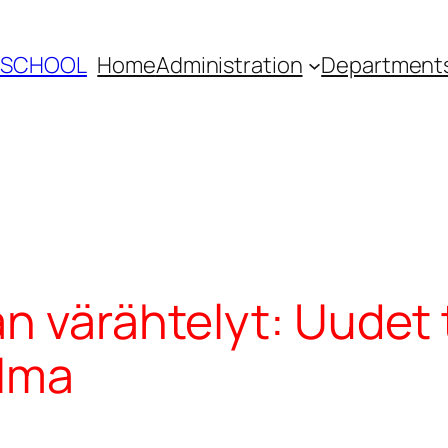
Y SCHOOL
Home
Administration
Department
 värähtelyt: Uudet t
ulma