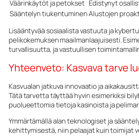
Väärinkäytöt ja petokset
Edistynyt osallis
Sääntelyn tiukentuminen
Alustojen proakt
Lisääntyvää sosiaalista vastuuta ja kybert
pelikokemuksen maailmanlaajuisesti. Esimer
turvallisuutta, ja vastuullisen toimintamal
Yhteenveto: Kasvava tarve luo
Kasvualan jatkuva innovaatio ja aikakausitt
Tätä tarvetta täyttää hyvin esimerkiksi bily
puolueettomia tietoja kasinoista ja pelimar
Ymmärtämällä alan teknologiset ja sääntely
kehittymisestä, niin pelaajat kuin toimija