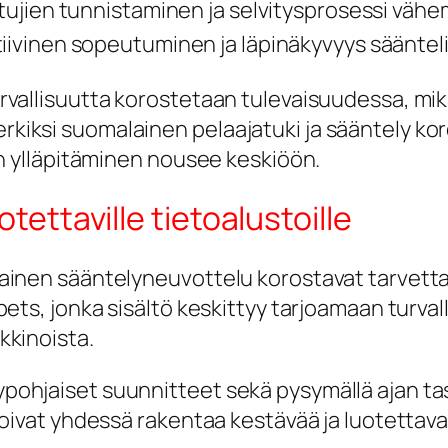
tujien tunnistaminen ja selvitysprosessi vähemm
iivinen sopeutuminen ja läpinäkyvyys sääntel
urvallisuutta korostetaan tulevaisuudessa, mi
kiksi suomalainen pelaajatuki ja sääntely koro
lin ylläpitäminen nousee keskiöön.
tettaville tietoalustoille
ainen sääntelyneuvottelu korostavat tarvetta lu
bets, jonka sisältö keskittyy tarjoamaan turval
kkinoista.
pohjaiset suunnitteet sekä pysymällä ajan tas
t voivat yhdessä rakentaa kestävää ja luotett