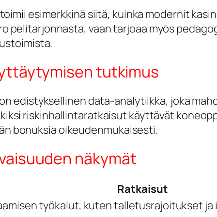
toimii esimerkkinä siitä, kuinka modernit kasin
ro pelitarjonnasta, vaan tarjoaa myös pedagog
uustoimista.
äyttäytymisen tutkimus
on edistyksellinen data-analytiikka, joka mahdol
kiksi riskinhallintaratkaisut käyttävät kone
ään bonuksia oikeudenmukaisesti.
levaisuuden näkymät
Ratkaisut
aamisen työkalut, kuten talletusrajoitukset ja