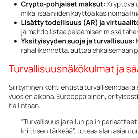
Crypto-pohjaiset maksut:
Kryptoval
mikä lisää niiden käyttöä kasinomaailm
Lisätty todellisuus (AR) ja virtuaali
ja mahdollistaa pelaamisen missä taha
Yksityisyyden suoja ja turvallisuus:
M
rahaliikennettä, auttaa ehkäisemään 
Turvallisuusnäkökulmat ja sä
Siirtyminen kohti entistä turvallisempaa j
vuosien aikana. Eurooppalainen, erityisest
hallintaan.
“Turvallisuus ja reilun pelin periaatt
kriittisen tärkeää”, toteaa alan asiantun