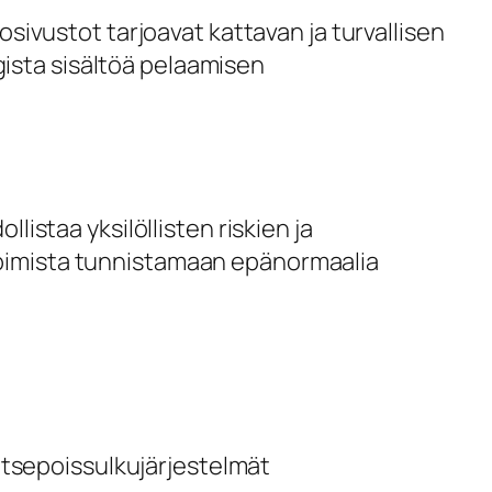
osivustot tarjoavat kattavan ja turvallisen
ista sisältöä pelaamisen
listaa yksilöllisten riskien ja
oppimista tunnistamaan epänormaalia
 itsepoissulkujärjestelmät