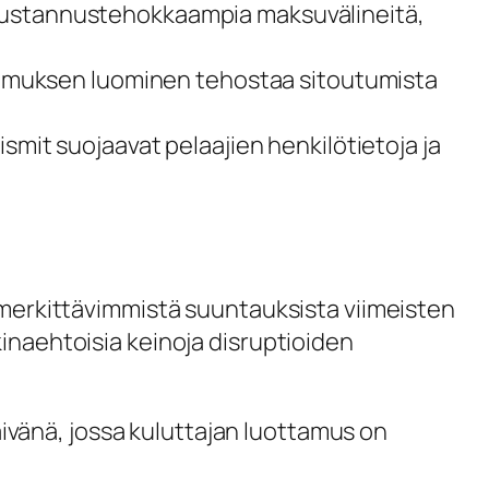
kustannustehokkaampia maksuvälineitä,
kemuksen luominen tehostaa sitoutumista
mit suojaavat pelaajien henkilötietoja ja
i merkittävimmistä suuntauksista viimeisten
kinaehtoisia keinoja disruptioiden
äivänä, jossa kuluttajan luottamus on