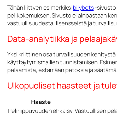
Tähän liittyen esimerkiksi
bilybets
-sivusto 
pelikokemuksen. Sivusto ei ainoastaan ker
vastuullisuudesta, lisensseistä ja turvallis
Data-analytiikka ja pelaajak
Yksi kriittinen osa turvallisuuden kehitystä 
käyttäytymismallien tunnistamisen. Esimer
pelaamista, estämään petoksia ja säätäm
Ulkopuoliset haasteet ja tu
Haaste
Peliriippuvuuden ehkäisy
Vastuullisen pel