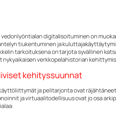
a vedonlyöntialan digitalisoituminen on muoka
äntelyn tiukentuminen ja kuluttajakäyttäytym
kelin tarkoituksena on tarjota syvällinen katsa
ät nykyaikaisen verkkopelahistorian kehittymis
iiviset kehityssuunnat
yttöliittymät ja pelitarjonta ovat räjähtänee
onoinnit ja virtuaalitodellisuus ovat jo osa ar
ialaa: