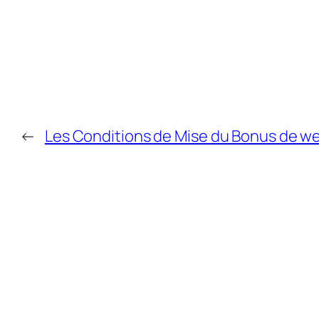
←
Les Conditions de Mise du Bonus de w