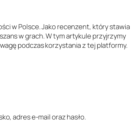
ci w Polsce. Jako recenzent, który stawia
zans w grach. W tym artykule przyjrzymy
agę podczas korzystania z tej platformy.
sko, adres e-mail oraz hasło.