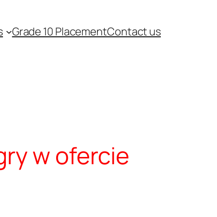
s
Grade 10 Placement
Contact us
ry w ofercie