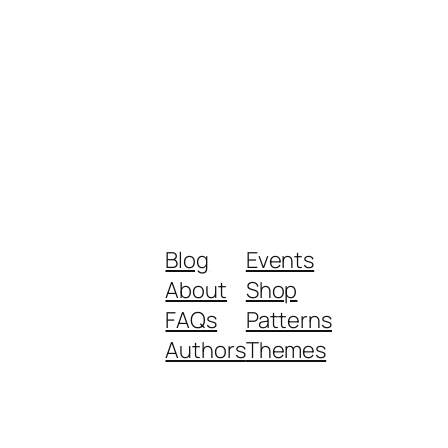
Blog
Events
About
Shop
FAQs
Patterns
Authors
Themes