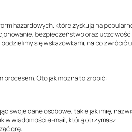
orm hazardowych, które zyskują na popularnoś
cjonowanie, bezpieczeństwo oraz uczciwość s
podzielimy się wskazówkami, na co zwrócić uw
m procesem. Oto jak można to zrobić:
jąc swoje dane osobowe, takie jak imię, nazwi
ink w wiadomości e-mail, którą otrzymasz.
ząć grę.