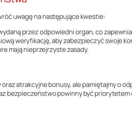
wróć uwagę na następujące kwestie:
 wydaną przez odpowiedni organ, co zapewnia 
iową weryfikację, aby zabezpieczyć swoje ko
tóre mają nieprzejrzyste zasady.
oraz atrakcyjne bonusy, ale pamiętajmy o od
az bezpieczeństwo powinny być priorytetem d