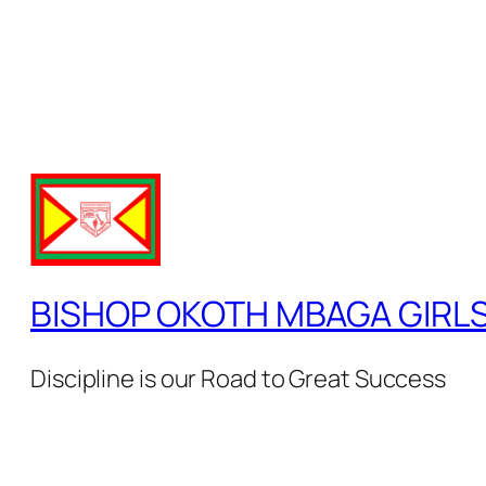
BISHOP OKOTH MBAGA GIRL
Discipline is our Road to Great Success