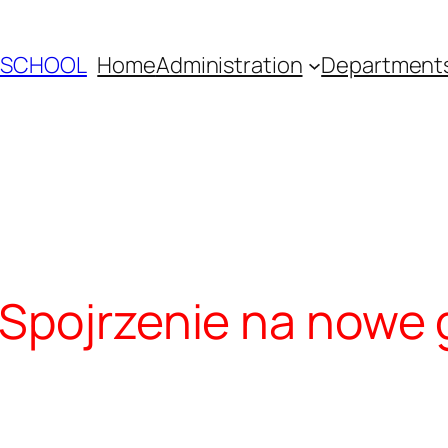
Y SCHOOL
Home
Administration
Department
pojrzenie na nowe g