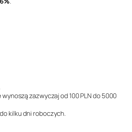
96%
.
.
e wynoszą zazwyczaj od 100 PLN do 5000
 do kilku dni roboczych.