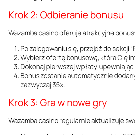
Krok 2: Odbieranie bonusu
Wazamba casino oferuje atrakcyjne bonusy 
Po zalogowaniu się, przejdź do sekcji “
Wybierz ofertę bonusową, która Cię in
Dokonaj pierwszej wpłaty, upewniając
Bonus zostanie automatycznie dodany 
zazwyczaj 35x.
Krok 3: Gra w nowe gry
Wazamba casino regularnie aktualizuje swoj