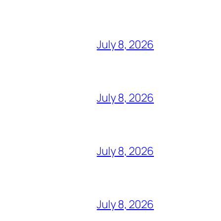
July 8, 2026
July 8, 2026
July 8, 2026
July 8, 2026