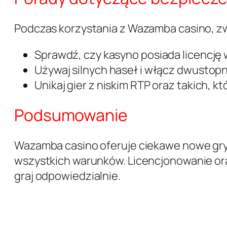
Podczas korzystania z Wazamba casino, z
Sprawdź, czy kasyno posiada licencję
Używaj silnych haseł i włącz dwustopn
Unikaj gier z niskim RTP oraz takich, k
Podsumowanie
Wazamba casino oferuje ciekawe nowe gry 
wszystkich warunków. Licencjonowanie or
graj odpowiedzialnie.