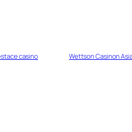
estace casino
Wettson Casinon Asia