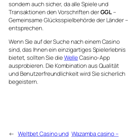
sondern auch sicher, da alle Spiele und
Transaktionen den Vorschriften der
GGL
–
Gemeinsame Glücksspielbehörde der Länder –
entsprechen.
Wenn Sie auf der Suche nach einem Casino
sind, das Ihnen ein einzigartiges Spielerlebnis
bietet, sollten Sie die
Welle
Casino-App
ausprobieren. Die Kombination aus Qualität
und Benutzerfreundlichkeit wird Sie sicherlich
begeistern.
←
Weltbet Casino und
Wazamba casino –