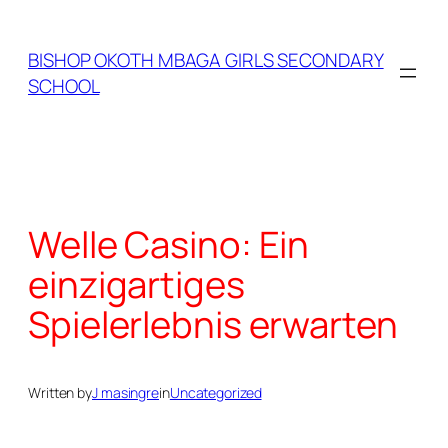
Skip
to
BISHOP OKOTH MBAGA GIRLS SECONDARY
content
SCHOOL
Welle Casino: Ein
einzigartiges
Spielerlebnis erwarten
Written by
J masingre
in
Uncategorized