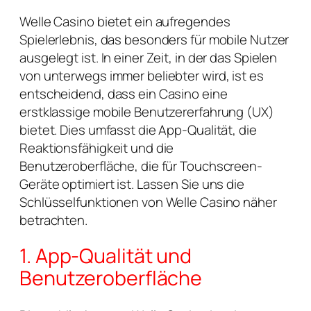
Welle Casino bietet ein aufregendes
Spielerlebnis, das besonders für mobile Nutzer
ausgelegt ist. In einer Zeit, in der das Spielen
von unterwegs immer beliebter wird, ist es
entscheidend, dass ein Casino eine
erstklassige mobile Benutzererfahrung (UX)
bietet. Dies umfasst die App-Qualität, die
Reaktionsfähigkeit und die
Benutzeroberfläche, die für Touchscreen-
Geräte optimiert ist. Lassen Sie uns die
Schlüsselfunktionen von Welle Casino näher
betrachten.
1. App-Qualität und
Benutzeroberfläche