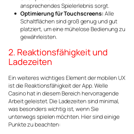
ansprechendes Spielerlebnis sorgt.
Optimierung für Touchscreens:
Alle
Schaltflächen sind groß genug und gut
platziert, um eine mühelose Bedienung zu
gewährleisten.
2. Reaktionsfähigkeit und
Ladezeiten
Ein weiteres wichtiges Element der mobilen UX
ist die Reaktionsfähigkeit der App. Welle
Casino hat in diesem Bereich hervorragende
Arbeit geleistet. Die Ladezeiten sind minimal,
was besonders wichtig ist, wenn Sie
unterwegs spielen möchten. Hier sind einige
Punkte zu beachten: