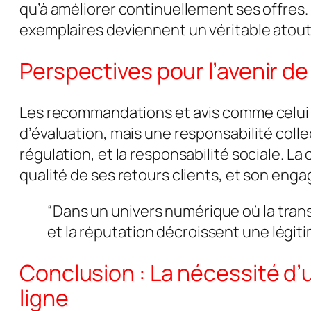
qu’à améliorer continuellement ses offres
exemplaires deviennent un véritable atout 
Perspectives pour l’avenir de
Les recommandations et avis comme celui a
d’évaluation, mais une responsabilité coll
régulation, et la responsabilité sociale. La
qualité de ses retours clients, et son eng
“Dans un univers numérique où la trans
et la réputation décroissent une légiti
Conclusion : La nécessité d’
ligne