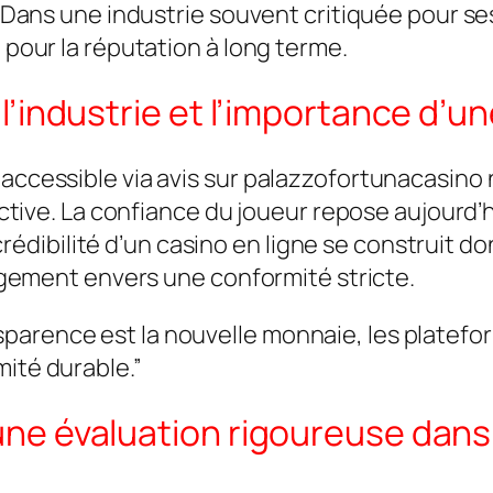
. Dans une industrie souvent critiquée pour s
pour la réputation à long terme.
 l’industrie et l’importance d’u
ccessible via avis sur palazzofortunacasino 
ective. La confiance du joueur repose aujourd’
 crédibilité d’un casino en ligne se construit d
agement envers une conformité stricte.
parence est la nouvelle monnaie, les platefor
mité durable.”
une évaluation rigoureuse dans 