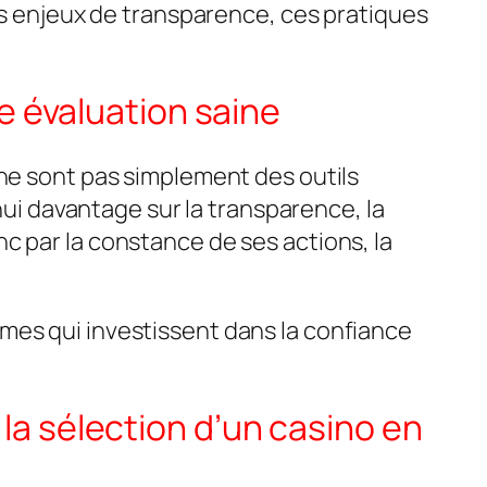
es enjeux de transparence, ces pratiques
ne évaluation saine
ne sont pas simplement des outils
hui davantage sur la transparence, la
onc par la constance de ses actions, la
mes qui investissent dans la confiance
la sélection d’un casino en