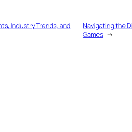
ghts, Industry Trends, and
Navigating the D
Games
→