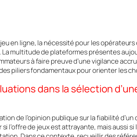
eu en ligne, la nécessité pour les opérateurs 
 La multitude de plateformes présentes aujour
mmateurs à faire preuve d’une vigilance accrue
 des piliers fondamentaux pour orienter les ch
valuations dans la sélection d’u
tion de l’opinion publique sur la fiabilité d’un
si l’offre de jeux est attrayante, mais aussi s
ation. Dans ce contexte, recueillir des référe