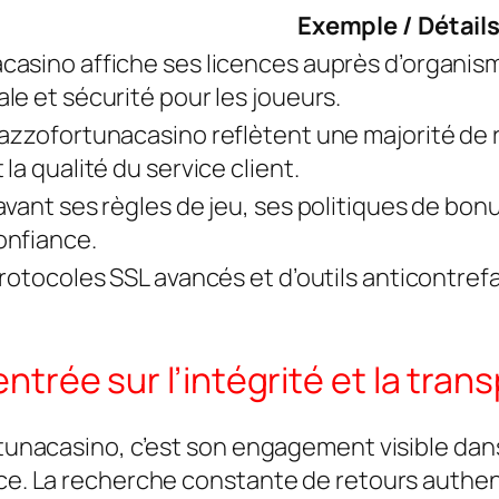
Exemple / Détail
casino affiche ses licences auprès d’organis
le et sécurité pour les joueurs.
alazzofortunacasino
reflètent une majorité de re
la qualité du service client.
avant ses règles de jeu, ses politiques de bon
onfiance.
protocoles SSL avancés et d’outils anticontref
ntrée sur l’intégrité et la tra
unacasino, c’est son engagement visible dans l
e. La recherche constante de retours authent