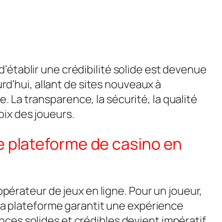
d’établir une crédibilité solide est devenue
d’hui, allant de sites nouveaux à
. La transparence, la sécurité, la qualité
oix des joueurs.
ne plateforme de casino en
 opérateur de jeux en ligne. Pour un joueur,
i la plateforme garantit une expérience
nces solides et crédibles devient impératif