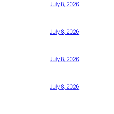
July 8, 2026
July 8, 2026
July 8, 2026
July 8, 2026