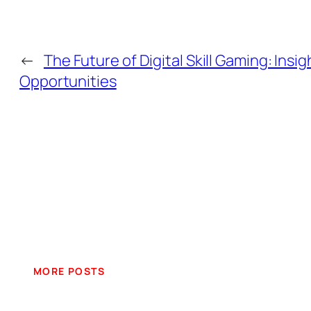
←
The Future of Digital Skill Gaming: Insi
Opportunities
MORE POSTS