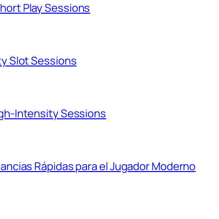
hort Play Sessions
ty Slot Sessions
igh‑Intensity Sessions
anancias Rápidas para el Jugador Moderno