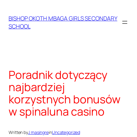
Skip
to
BISHOP OKOTH MBAGA GIRLS SECONDARY
content
SCHOOL
Poradnik dotyczący
najbardziej
korzystnych bonusów
w spinaluna casino
Written by
J masingre
in
Uncategorized