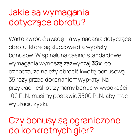
Jakie są wymagania
dotyczące obrotu?
Warto zwrócić uwagę na wymagania dotyczące
obrotu, które są kluczowe dla wypłaty
bonusów. W spinaluna casino standardowe
wymagania wynoszą zazwyczaj
35x
, co
oznacza, że należy obrócić kwotę bonusową
35 razy przed dokonaniem wypłaty. Na
przykład, jeśli otrzymamy bonus w wysokości
100 PLN, musimy postawić 3500 PLN, aby móc
wypłacić zyski.
Czy bonusy są ograniczone
do konkretnych gier?