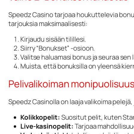
Speedz Casino tarjoaa houkuttelevia bonuk
tarjouksia maksimaalisesti:
Kirjaudu sisään tilillesi.
Siirry “Bonukset” -osioon.
Valitse haluamasi bonus ja seuraa sen 
Muista, että bonuksilla on yleensä kie
Pelivalikoiman monipuolisuu
Speedz Casinolla on laaja valikoima pelejä, 
Kolikkopelit:
Suositut pelit, kuten Sta
Live-kasinopelit:
Tarjoaa mahdollisuud