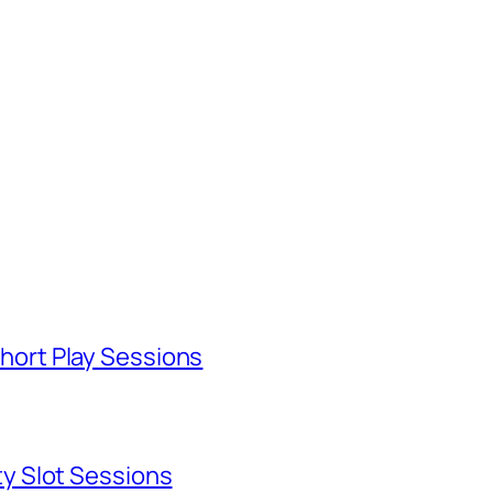
hort Play Sessions
ty Slot Sessions