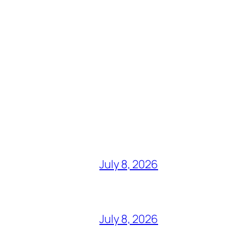
July 8, 2026
July 8, 2026