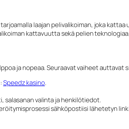
rjoamalla laajan pelivalikoiman, joka kattaa u
ikoiman kattavuutta sekä pelien teknologiaa, vo
ppoa ja nopeaa. Seuraavat vaiheet auttavat s
e:
Speedz kasino
.
, salasanan valinta ja henkilötiedot.
eröitymisprosessi sähköpostiisi lähetetyn link