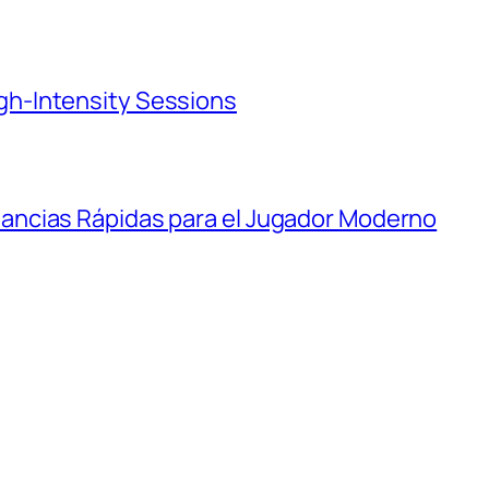
igh‑Intensity Sessions
anancias Rápidas para el Jugador Moderno