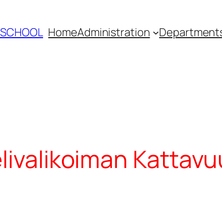
Y SCHOOL
Home
Administration
Department
livalikoiman Kattavu