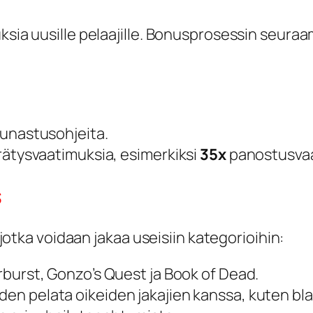
sia uusille pelaajille. Bonusprosessin seuraa
lunastusohjeita.
rrätysvaatimuksia, esimerkiksi
35x
panostusva
s
jotka voidaan jakaa useisiin kategorioihin:
rburst, Gonzo’s Quest ja Book of Dead.
en pelata oikeiden jakajien kanssa, kuten black