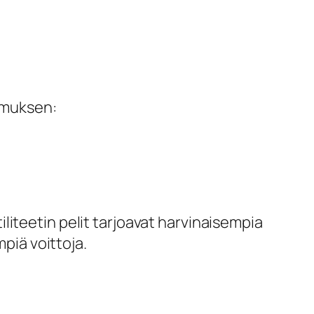
emuksen:
tiliteetin pelit tarjoavat harvinaisempia
piä voittoja.