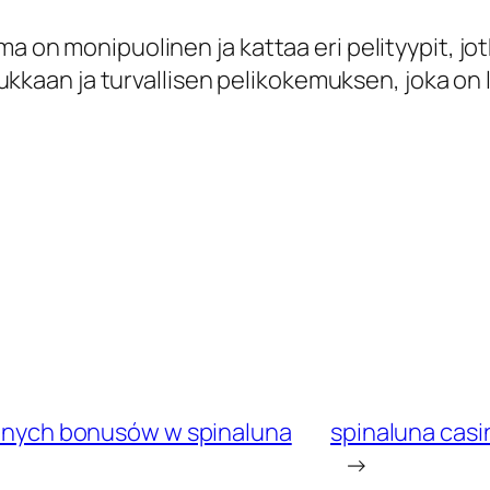
on monipuolinen ja kattaa eri pelityypit, jotk
ukkaan ja turvallisen pelikokemuksen, joka on l
stnych bonusów w spinaluna
spinaluna casi
→