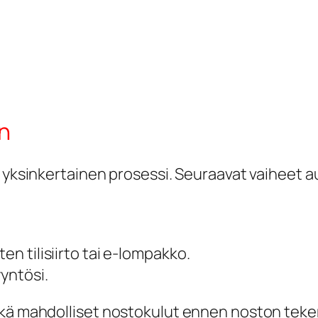
en
yksinkertainen prosessi. Seuraavat vaiheet a
n tilisiirto tai e-lompakko.
yntösi.
kä mahdolliset nostokulut ennen noston teke