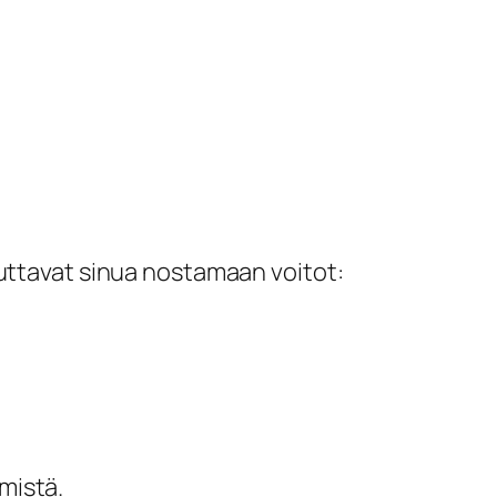
uttavat sinua nostamaan voitot:
mistä.