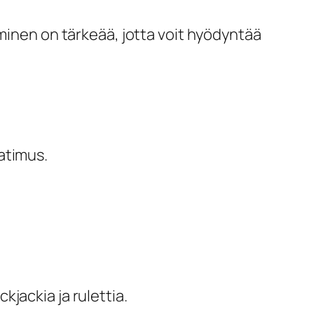
minen on tärkeää, jotta voit hyödyntää
atimus.
jackia ja rulettia.